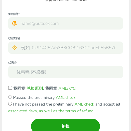
你的邮件
收款钱包
优惠券
我同意
兑换原则
. 我同意
AML/KYC
Passed the preliminary
AML check
I have not passed the preliminary
AML check
and accept all
associated risks, as well as the terms of refund
兑换