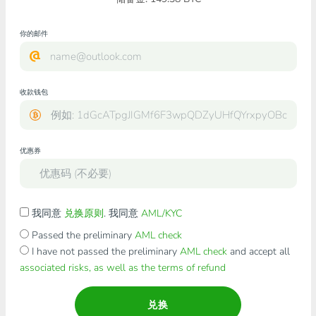
你的邮件
收款钱包
优惠券
我同意
兑换原则
. 我同意
AML/KYC
Passed the preliminary
AML check
I have not passed the preliminary
AML check
and accept all
associated risks, as well as the terms of refund
兑换