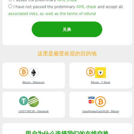
I have not passed the preliminary
AML check
and accept all
associated risks, as well as the terms of refund
兑换
这里是最受欢迎的目的地
Bitcoin - Ethereum
Bitcoin - T-Bank
USDT ERC20 - Sberbank
Visa/MasterCard RUB - Bitcoin
用户为什么选择我们的在线交换