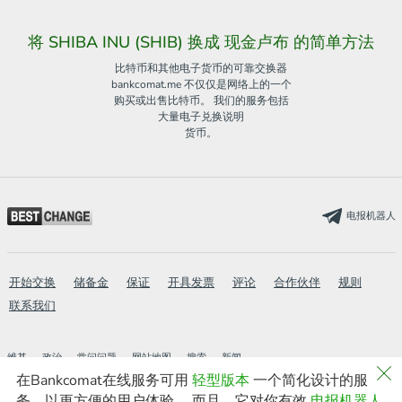
将 SHIBA INU (SHIB) 换成 现金卢布 的简单方法
比特币和其他电子货币的可靠交换器
bankcomat.me 不仅仅是网络上的一个
购买或出售比特币。 我们的服务包括
大量电子兑换说明
货币。
电报机器人
开始交换
储备金
保证
开具发票
评论
合作伙伴
规则
联系我们
维基
政治
常问问题
网站地图
搜索
新闻
new
在Bankcomat在线服务可用
轻型版本
一个简化设计的服
AML
轻型版本
务，以更方便的用户体验。 而且，它对你有效
电报机器人
.