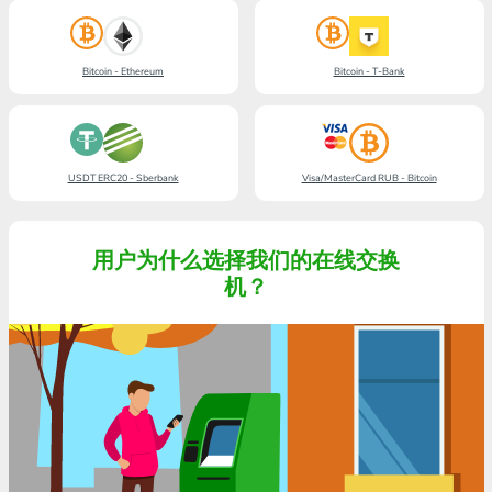
Bitcoin - Ethereum
Bitcoin - T-Bank
USDT ERC20 - Sberbank
Visa/MasterCard RUB - Bitcoin
用户为什么选择我们的在线交换
机？