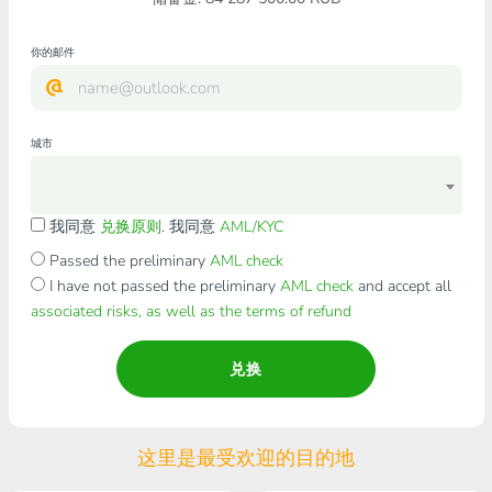
你的邮件
城市
我同意
兑换原则
. 我同意
AML/KYC
Passed the preliminary
AML check
I have not passed the preliminary
AML check
and accept all
associated risks, as well as the terms of refund
兑换
这里是最受欢迎的目的地