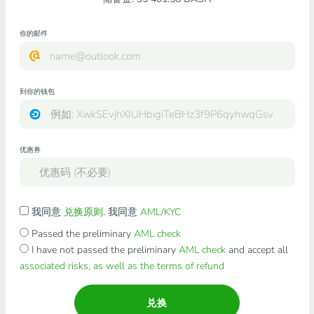
你的邮件
到你的钱包
优惠券
我同意
兑换原则
. 我同意
AML/KYC
Passed the preliminary
AML check
I have not passed the preliminary
AML check
and accept all
associated risks, as well as the terms of refund
兑换