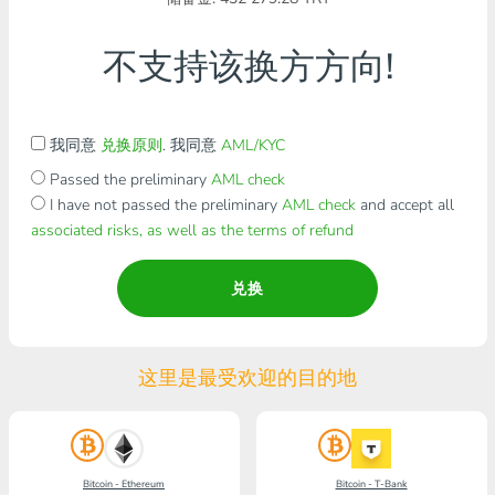
不支持该换方方向!
我同意
兑换原则
. 我同意
AML/KYC
Passed the preliminary
AML check
I have not passed the preliminary
AML check
and accept all
associated risks, as well as the terms of refund
兑换
这里是最受欢迎的目的地
Bitcoin - Ethereum
Bitcoin - T-Bank