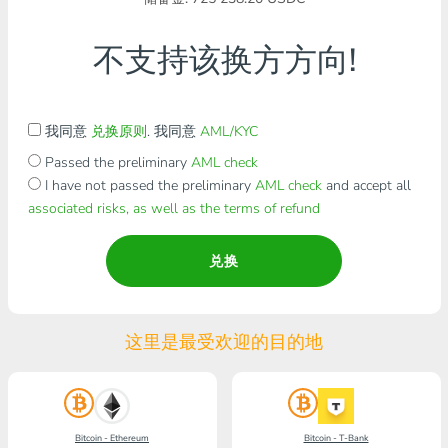
不支持该换方方向!
我同意
兑换原则
. 我同意
AML/KYC
Passed the preliminary
AML check
I have not passed the preliminary
AML check
and accept all
associated risks, as well as the terms of refund
兑换
这里是最受欢迎的目的地
Bitcoin - Ethereum
Bitcoin - T-Bank