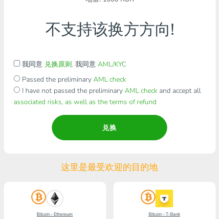
不支持该换方方向!
我同意
兑换原则
. 我同意
AML/KYC
Passed the preliminary
AML check
I have not passed the preliminary
AML check
and accept all
associated risks, as well as the terms of refund
兑换
这里是最受欢迎的目的地
Bitcoin - Ethereum
Bitcoin - T-Bank