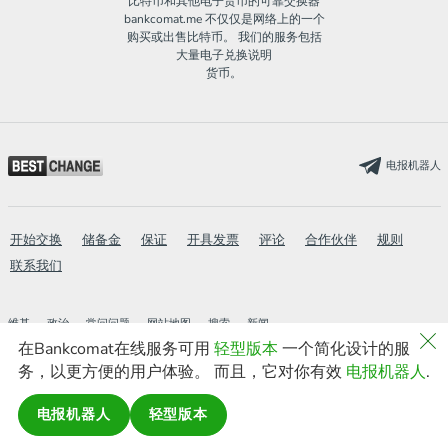
比特币和其他电子货币的可靠交换器
bankcomat.me 不仅仅是网络上的一个
购买或出售比特币。 我们的服务包括
大量电子兑换说明
货币。
电报机器人
开始交换
储备金
保证
开具发票
评论
合作伙伴
规则
联系我们
维基
政治
常问问题
网站地图
搜索
新闻
new
在Bankcomat在线服务可用
轻型版本
一个简化设计的服
AML
轻型版本
务，以更方便的用户体验。 而且，它对你有效
电报机器人
.
电报机器人
轻型版本
© 2016-2026 bankcomat.me