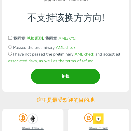
不支持该换方方向!
我同意
兑换原则
. 我同意
AML/KYC
Passed the preliminary
AML check
I have not passed the preliminary
AML check
and accept all
associated risks, as well as the terms of refund
兑换
这里是最受欢迎的目的地
Bitcoin - Ethereum
Bitcoin - T-Bank