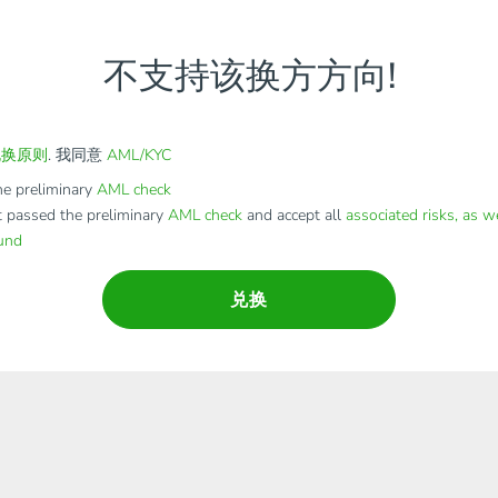
不支持该换方方向!
兑换原则
. 我同意
AML/KYC
e preliminary
AML check
t passed the preliminary
AML check
and accept all
associated risks, as w
fund
兑换