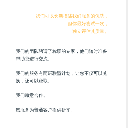
Visa/MasterCard KZT
我们可以长期描述我们服务的优势，
Visa/MasterCard USD
但你最好尝试一次，
独立评估其质量。
Visa/MasterCard EUR
首页信贷银行
我们的团队聘请了称职的专家，他们随时准备
帮助您进行交流。
任何一家MDL银行
任何AMD银行
我们的服务有两层联盟计划，让您不仅可以兑
换，还可以赚取。
任何银行KGS
我们愿意合作。
任何银行UZS
该服务为普通客户提供折扣。
任何银行凝胶
任何银行PLN