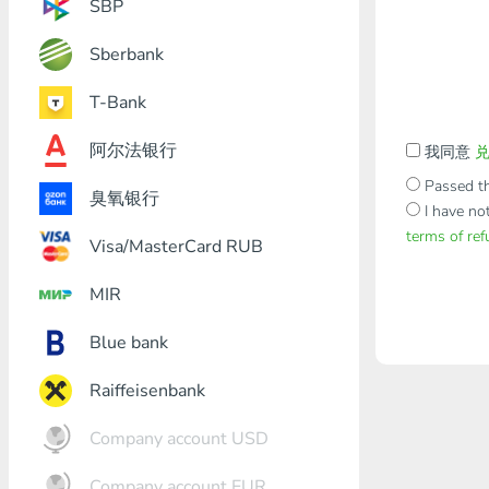
SBP
Sberbank
T-Bank
阿尔法银行
我同意
Passed th
臭氧银行
I have no
terms of re
Visa/MasterCard RUB
MIR
Blue bank
Raiffeisenbank
Company account USD
Company account EUR