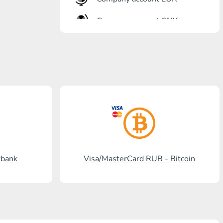
Company account CNY
Otkrytie银行
Gazprombank
Post Bank
Promsvyazbank
Russian standard银行
国家的要求-
rbank
Visa/MasterCard RUB - Bitcoin
Visa/MasterCard KGS
Kaspi Bank
HalykBank