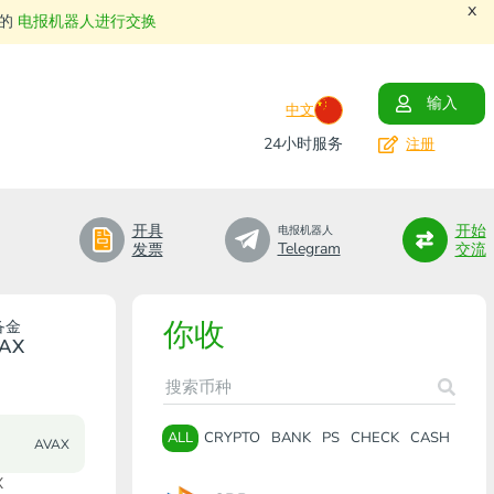
x
们的
电报机器人进行交换
输入
中文
24小时服务
注册
开具
开始
电报机器人
Telegram
发票
交流
你收
备金
AX
ALL
CRYPTO
BANK
PS
CHECK
CASH
AVAX
X