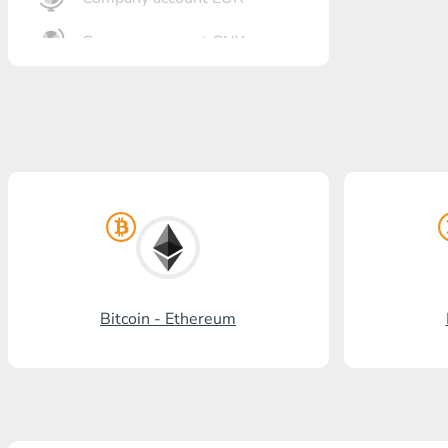
Company account CNY
Otkrytie银行
Gazprombank
Post Bank
Promsvyazbank
Russian standard银行
国家的要求-
Bitcoin - Ethereum
Visa/MasterCard KGS
Kaspi Bank
HalykBank