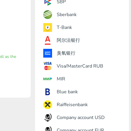
SBP
Sberbank
T-Bank
阿尔法银行
臭氧银行
ell as the
Visa/MasterCard RUB
MIR
Blue bank
Raiffeisenbank
Company account USD
Company account EUR