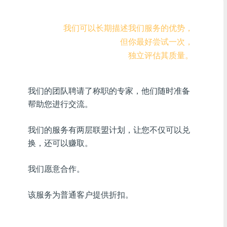
Visa/MasterCard KZT
我们可以长期描述我们服务的优势，
Visa/MasterCard USD
但你最好尝试一次，
独立评估其质量。
Visa/MasterCard EUR
首页信贷银行
我们的团队聘请了称职的专家，他们随时准备
帮助您进行交流。
任何一家MDL银行
任何AMD银行
我们的服务有两层联盟计划，让您不仅可以兑
换，还可以赚取。
任何银行KGS
我们愿意合作。
任何银行UZS
该服务为普通客户提供折扣。
任何银行凝胶
任何银行PLN