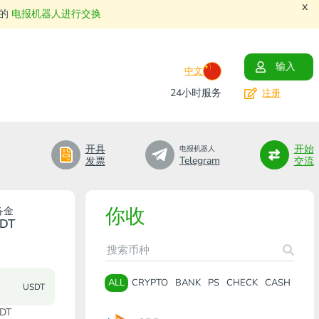
x
们的
电报机器人进行交换
输入
中文
24小时服务
注册
开具
开始
电报机器人
Telegram
发票
交流
你收
备金
DT
ALL
CRYPTO
BANK
PS
CHECK
CASH
USDT
SDT