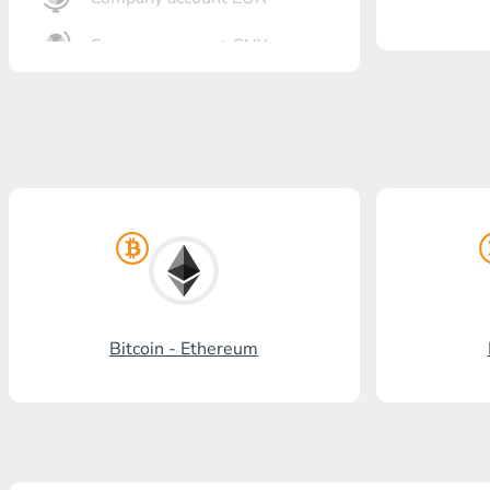
Company account CNY
Otkrytie银行
Gazprombank
Post Bank
Promsvyazbank
Russian standard银行
国家的要求-
Bitcoin - Ethereum
Visa/MasterCard KGS
Kaspi Bank
HalykBank