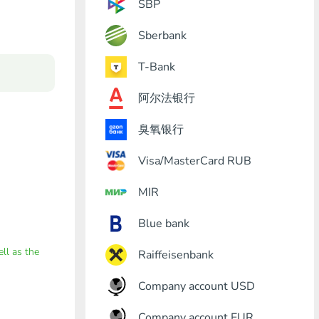
SBP
Sberbank
T-Bank
阿尔法银行
臭氧银行
Visa/MasterCard RUB
MIR
Blue bank
ell as the
Raiffeisenbank
Company account USD
Company account EUR