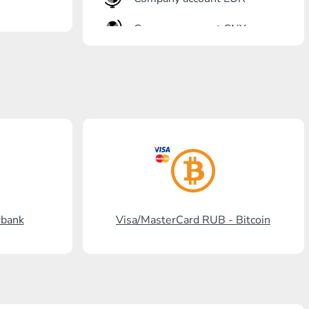
Company account CNY
Otkrytie银行
Gazprombank
Post Bank
Promsvyazbank
Russian standard银行
国家的要求-
rbank
Visa/MasterCard RUB - Bitcoin
Visa/MasterCard KGS
Kaspi Bank
HalykBank