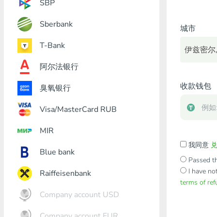
SBP
Sberbank
城市
T-Bank
伊兹密尔,
阿尔法银行
收款钱包
臭氧银行
Visa/MasterCard RUB
MIR
我同意
Blue bank
Passed th
I have no
Raiffeisenbank
terms of re
Company account USD
Company account EUR