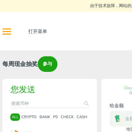
由于技术故障，网站的
打开菜单
每周现金抽奖
参与
您发送
Dis
给金额
ALL
CRYPTO
BANK
PS
CHECK
CASH
地