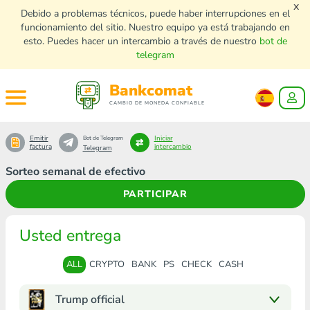
x
Debido a problemas técnicos, puede haber interrupciones en el
funcionamiento del sitio. Nuestro equipo ya está trabajando en
esto. Puedes hacer un intercambio a través de nuestro
bot de
telegram
Bankcomat
CAMBIO DE MONEDA CONFIABLE
Emitir
Iniciar
Bot de Telegram
factura
intercambio
Telegram
Sorteo semanal de efectivo
PARTICIPAR
Usted entrega
ALL
CRYPTO
BANK
PS
CHECK
CASH
Trump official