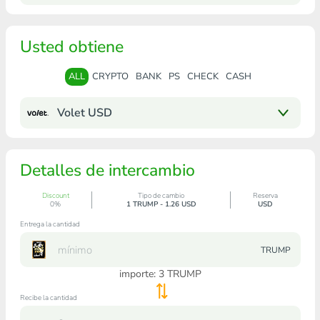
Usted obtiene
ALL
CRYPTO
BANK
PS
CHECK
CASH
Volet USD
Detalles de intercambio
Discount
Tipo de cambio
Reserva
0%
1 TRUMP - 1.26 USD
USD
Entrega la cantidad
TRUMP
importe:
3
TRUMP
Recibe la cantidad