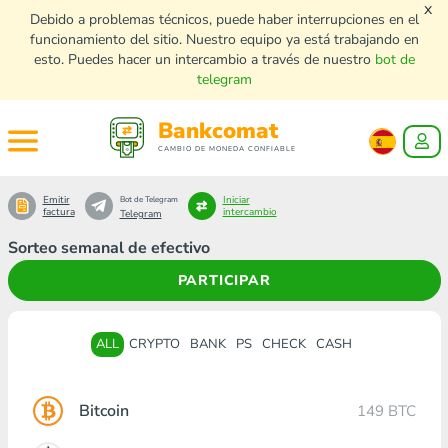
x
Debido a problemas técnicos, puede haber interrupciones en el
funcionamiento del sitio. Nuestro equipo ya está trabajando en
esto. Puedes hacer un intercambio a través de nuestro
bot de
telegram
Bankcomat
CAMBIO DE MONEDA CONFIABLE
Emitir
Iniciar
Bot de Telegram
factura
intercambio
Telegram
Sorteo semanal de efectivo
PARTICIPAR
ALL
CRYPTO
BANK
PS
CHECK
CASH
Bitcoin
149 BTC