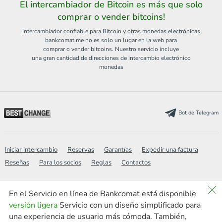
El intercambiador de Bitcoin es más que solo
comprar o vender bitcoins!
Intercambiador confiable para Bitcoin y otras monedas electrónicas
bankcomat.me no es solo un lugar en la web para
comprar o vender bitcoins. Nuestro servicio incluye
una gran cantidad de direcciones de intercambio electrónico
monedas
Bot de Telegram
Iniciar intercambio
Reservas
Garantías
Expedir una factura
Reseñas
Para los socios
Reglas
Contactos
Wiki
Política
PREGUNTAS FRECUENTES
En el Servicio en línea de Bankcomat está disponible
versión ligera
Servicio con un diseño simplificado para
Mapa del sitio
Buscar
Noticias
AML
new
una experiencia de usuario más cómoda. También,
Versión ligera