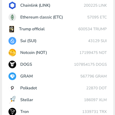
Chainlink (LINK)
200225 LINK
Ethereum classic (ETC)
57095 ETC
Trump official
600534 TRUMP
Sui (SUI)
43129 SUI
Notcoin (NOT)
17199475 NOT
DOGS
107854175 DOGS
GRAM
567796 GRAM
Polkadot
22870 DOT
Stellar
186097 XLM
Tron
1339731 TRX