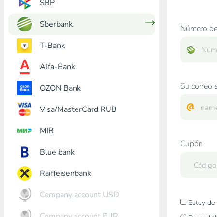
SBP
Sberbank
Número de 
T-Bank
Alfa-Bank
Su correo e
OZON Bank
Visa/MasterCard RUB
MIR
Cupón
Blue bank
Raiffeisenbank
Company account USD
Estoy de 
Company account EUR