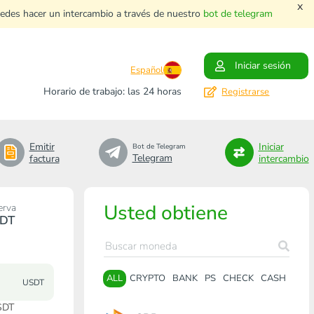
x
uedes hacer un intercambio a través de nuestro
bot de telegram
Iniciar sesión
Español
Horario de trabajo: las 24 horas
Registrarse
Emitir
Iniciar
Bot de Telegram
Telegram
factura
intercambio
Usted obtiene
erva
DT
ALL
CRYPTO
BANK
PS
CHECK
CASH
USDT
SDT