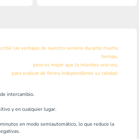
Visa/MasterCard KZT
Visa/MasterCard USD
Visa/MasterCard EUR
ribir las ventajas de nuestro servicio durante mucho
Home Credit Bank
tiempo,
pero es mejor que lo intentes una vez,
Cualquier banco MDL
para evaluar de forma independiente su calidad.
Cualquier banco AMD
Cualquier banco KGS
de intercambio.
Cualquier banco UZS
tivo y en cualquier lugar.
Cualquier banco GEL
5 minutos en modo semiautomático, lo que reduce la
egativas.
Cualquier banco PLN