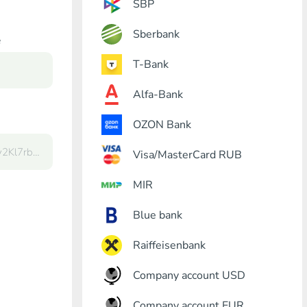
SBP
Sberbank
e
T-Bank
Alfa-Bank
OZON Bank
Visa/MasterCard RUB
MIR
Blue bank
Raiffeisenbank
Company account USD
Company account EUR