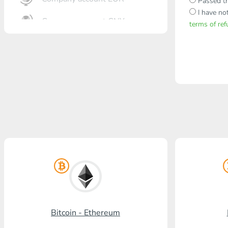
Passed th
I have no
Company account CNY
terms of re
Otkrytie Bank
Gazprombank
Post Bank
Promsvyazbank
Russian Standard
Banco RusAg
Visa/MasterCard KGS
Kaspi Bank
Bitcoin - Ethereum
HalykBank