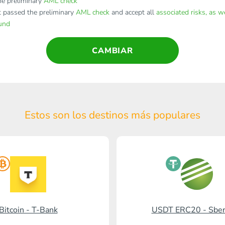
e preliminary
AML check
t passed the preliminary
AML check
and accept all
associated risks, as w
fund
CAMBIAR
Estos son los destinos
más populares
Bitcoin - T-Bank
USDT ERC20 - Sbe