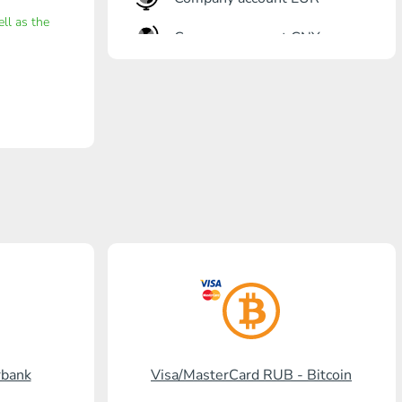
ell as the
Company account CNY
Otkrytie Bank
Gazprombank
Post Bank
Promsvyazbank
Russian Standard
Banco RusAg
Visa/MasterCard KGS
Kaspi Bank
rbank
Visa/MasterCard RUB - Bitcoin
HalykBank