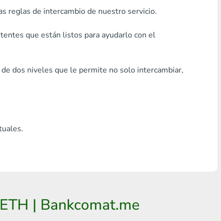
as reglas de intercambio de nuestro servicio.
Cualquier banco THB
Visa/MasterCard MDL
entes que están listos para ayudarlo con el
Visa/MasterCard AMD
 de dos niveles que le permite no solo intercambiar,
Visa/MasterCard TRY
Bitcoin
Ethereum
tuales.
Litecoin
Bitcoin Cash
Ripple
, ETH | Bankcomat.me
Dash