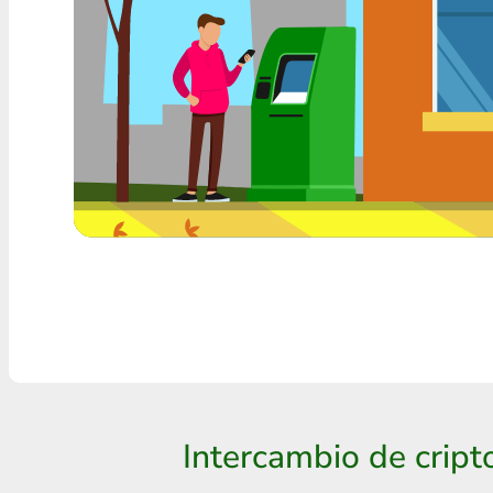
Cualquier banco THB
Visa/MasterCard MDL
Visa/MasterCard AMD
Visa/MasterCard TRY
Bitcoin
Ethereum
Litecoin
Bitcoin Cash
Ripple
Intercambio de crip
Dash