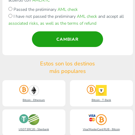
acuerdo con
AML/KYC
Passed the preliminary
AML check
I have not passed the preliminary
AML check
and accept all
associated risks, as well as the terms of refund
CAMBIAR
Estos son los destinos
más populares
Bitcoin - Ethereum
Bitcoin - T-Bank
USDT ERC20 - Sberbank
Visa/MasterCard RUB - Bitcoin