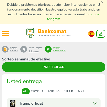
x
Debido a problemas técnicos, puede haber interrupciones en el
funcionamiento del sitio. Nuestro equipo ya está trabajando en
esto. Puedes hacer un intercambio a través de nuestro
bot de
telegram
Bankcomat
CAMBIO DE MONEDA CONFIABLE
Emitir
Iniciar
Bot de Telegram
factura
intercambio
Telegram
Sorteo semanal de efectivo
PARTICIPAR
Usted entrega
ALL
CRYPTO
BANK
PS
CHECK
CASH
Trump official