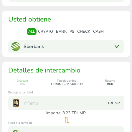
Usted obtiene
ALL
CRYPTO
BANK
PS
CHECK
CASH
Sberbank
Detalles de intercambio
Discount
Tipo de cambio
Reserva
0%
1 TRUMP - 115.68 RUR
RUR
Entrega la cantidad
TRUMP
importe:
8.23
TRUMP
Recibe la cantidad