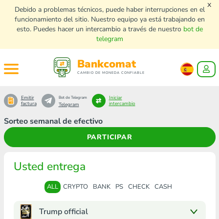
x
Debido a problemas técnicos, puede haber interrupciones en el
funcionamiento del sitio. Nuestro equipo ya está trabajando en
esto. Puedes hacer un intercambio a través de nuestro
bot de
telegram
Bankcomat
CAMBIO DE MONEDA CONFIABLE
Emitir
Iniciar
Bot de Telegram
factura
intercambio
Telegram
Sorteo semanal de efectivo
PARTICIPAR
Usted entrega
ALL
CRYPTO
BANK
PS
CHECK
CASH
Trump official