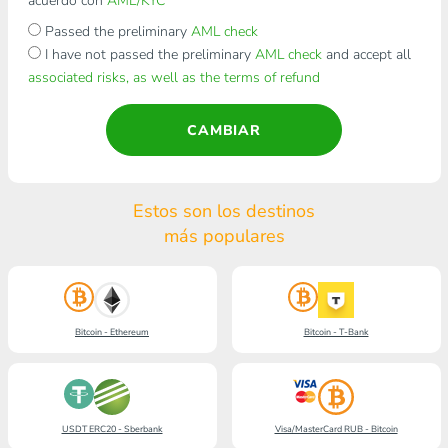
acuerdo con
AML/KYC
Passed the preliminary
AML check
I have not passed the preliminary
AML check
and accept all
associated risks, as well as the terms of refund
CAMBIAR
Estos son los destinos
más populares
Bitcoin - Ethereum
Bitcoin - T-Bank
USDT ERC20 - Sberbank
Visa/MasterCard RUB - Bitcoin