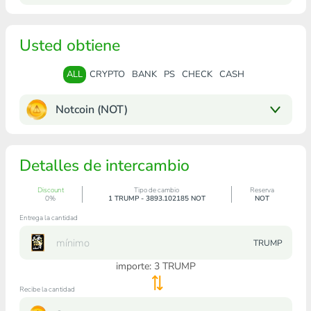
Usted obtiene
ALL
CRYPTO
BANK
PS
CHECK
CASH
Notcoin (NOT)
Detalles de intercambio
Discount
Tipo de cambio
Reserva
0%
1 TRUMP - 3893.102185 NOT
NOT
Entrega la cantidad
TRUMP
importe:
3
TRUMP
Recibe la cantidad