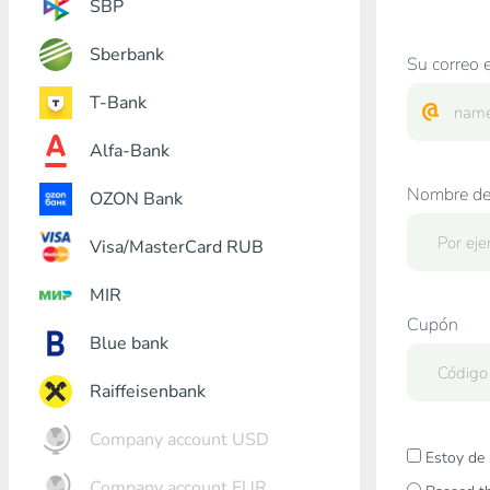
SBP
Sberbank
Su correo e
T-Bank
Alfa-Bank
Nombre de
OZON Bank
Visa/MasterCard RUB
MIR
Cupón
Blue bank
Raiffeisenbank
Company account USD
Estoy de 
Company account EUR