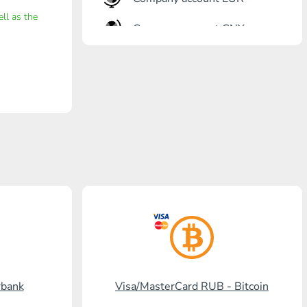
ell as the
Company account CNY
Otkrytie Bank
Gazprombank
Post Bank
Promsvyazbank
Russian Standard
Banco RusAg
Visa/MasterCard KGS
Kaspi Bank
rbank
Visa/MasterCard RUB - Bitcoin
HalykBank