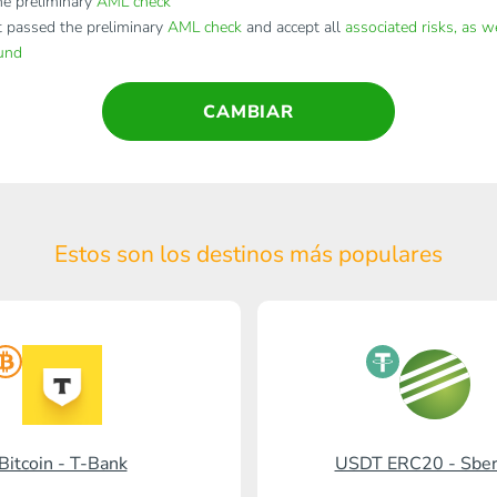
e preliminary
AML check
t passed the preliminary
AML check
and accept all
associated risks, as w
fund
CAMBIAR
Estos son los destinos
más populares
Bitcoin - T-Bank
USDT ERC20 - Sbe