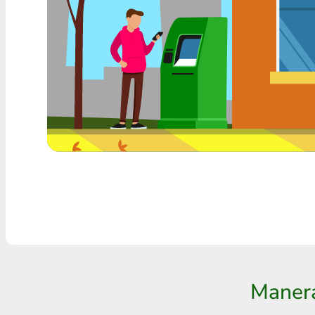
Cualquier banco THB
Visa/MasterCard MDL
Visa/MasterCard AMD
Visa/MasterCard TRY
Bitcoin
Ethereum
Litecoin
Bitcoin Cash
Ripple
Manera
Dash