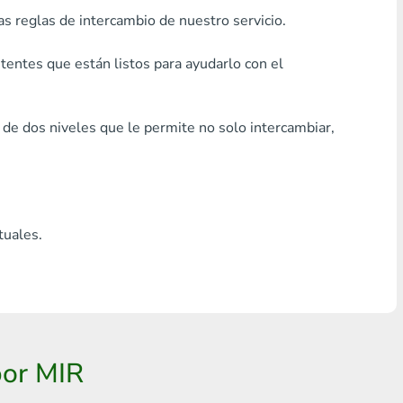
as reglas de intercambio de nuestro servicio.
Cualquier banco THB
Visa/MasterCard MDL
entes que están listos para ayudarlo con el
Visa/MasterCard AMD
 de dos niveles que le permite no solo intercambiar,
Visa/MasterCard TRY
Bitcoin
Ethereum
tuales.
Litecoin
Bitcoin Cash
Ripple
por MIR
Dash