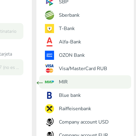
SBP
Sberbank
T-Bank
Alfa-Bank
arjeta
OZON Bank
Visa/MasterCard RUB
MIR
Blue bank
Raiffeisenbank
Company account USD
Company account EUR