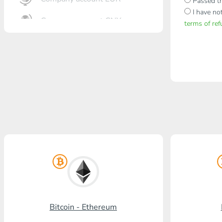
Passed th
I have no
Company account CNY
terms of re
Otkrytie Bank
Gazprombank
Post Bank
Promsvyazbank
Russian Standard
Banco RusAg
Visa/MasterCard KGS
Kaspi Bank
Bitcoin - Ethereum
HalykBank