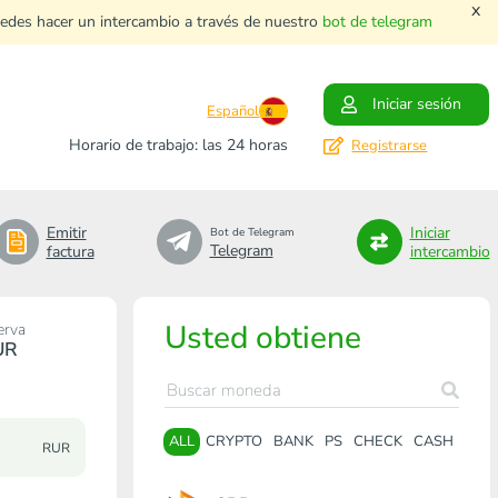
x
uedes hacer un intercambio a través de nuestro
bot de telegram
Iniciar sesión
Español
Horario de trabajo: las 24 horas
Registrarse
Emitir
Iniciar
Bot de Telegram
Telegram
factura
intercambio
Usted obtiene
erva
UR
ALL
CRYPTO
BANK
PS
CHECK
CASH
RUR