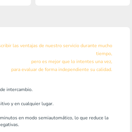
Visa/MasterCard KZT
Visa/MasterCard USD
Visa/MasterCard EUR
ribir las ventajas de nuestro servicio durante mucho
Home Credit Bank
tiempo,
pero es mejor que lo intentes una vez,
Cualquier banco MDL
para evaluar de forma independiente su calidad.
Cualquier banco AMD
Cualquier banco KGS
de intercambio.
Cualquier banco UZS
tivo y en cualquier lugar.
Cualquier banco GEL
5 minutos en modo semiautomático, lo que reduce la
egativas.
Cualquier banco PLN