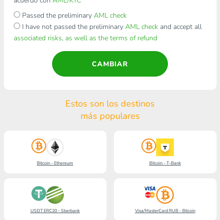
acuerdo con
AML/KYC
Passed the preliminary
AML check
I have not passed the preliminary
AML check
and accept all
associated risks, as well as the terms of refund
CAMBIAR
Estos son los destinos
más populares
Bitcoin - Ethereum
Bitcoin - T-Bank
USDT ERC20 - Sberbank
Visa/MasterCard RUB - Bitcoin