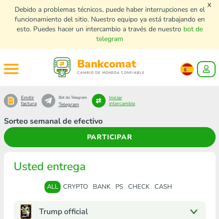
x
Debido a problemas técnicos, puede haber interrupciones en el
funcionamiento del sitio. Nuestro equipo ya está trabajando en
esto. Puedes hacer un intercambio a través de nuestro
bot de
telegram
Bankcomat
CAMBIO DE MONEDA CONFIABLE
Emitir
Iniciar
Bot de Telegram
factura
intercambio
Telegram
Sorteo semanal de efectivo
PARTICIPAR
Usted entrega
ALL
CRYPTO
BANK
PS
CHECK
CASH
Trump official