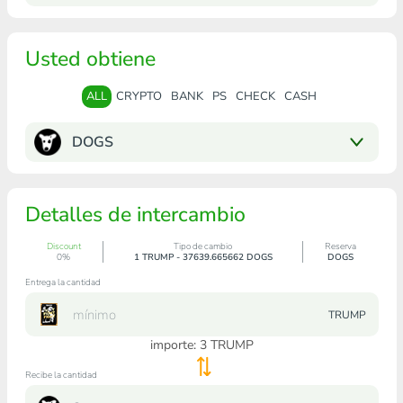
Usted obtiene
ALL
CRYPTO
BANK
PS
CHECK
CASH
DOGS
Detalles de intercambio
Discount
Tipo de cambio
Reserva
0%
1 TRUMP - 37639.665662 DOGS
DOGS
Entrega la cantidad
TRUMP
importe:
3
TRUMP
Recibe la cantidad