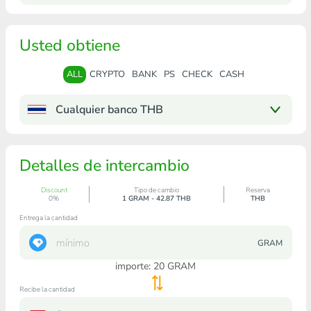
Usted obtiene
ALL
CRYPTO
BANK
PS
CHECK
CASH
Cualquier banco THB
Detalles de intercambio
Discount
Tipo de cambio
Reserva
0%
1 GRAM - 42.87 THB
THB
Entrega la cantidad
GRAM
importe:
20
GRAM
Recibe la cantidad