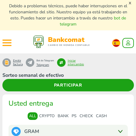
x
Debido a problemas técnicos, puede haber interrupciones en el
funcionamiento del sitio. Nuestro equipo ya está trabajando en
esto. Puedes hacer un intercambio a través de nuestro
bot de
telegram
Bankcomat
CAMBIO DE MONEDA CONFIABLE
Emitir
Iniciar
Bot de Telegram
factura
intercambio
Telegram
Sorteo semanal de efectivo
PARTICIPAR
Usted entrega
ALL
CRYPTO
BANK
PS
CHECK
CASH
GRAM