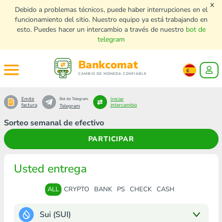
x
Debido a problemas técnicos, puede haber interrupciones en el
funcionamiento del sitio. Nuestro equipo ya está trabajando en
esto. Puedes hacer un intercambio a través de nuestro
bot de
telegram
Bankcomat
CAMBIO DE MONEDA CONFIABLE
Emitir
Iniciar
Bot de Telegram
factura
intercambio
Telegram
Sorteo semanal de efectivo
PARTICIPAR
Usted entrega
ALL
CRYPTO
BANK
PS
CHECK
CASH
Sui (SUI)