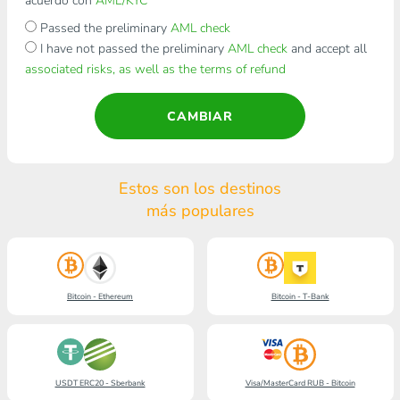
acuerdo con
AML/KYC
Passed the preliminary
AML check
I have not passed the preliminary
AML check
and accept all
associated risks, as well as the terms of refund
CAMBIAR
Estos son los destinos
más populares
Bitcoin - Ethereum
Bitcoin - T-Bank
USDT ERC20 - Sberbank
Visa/MasterCard RUB - Bitcoin