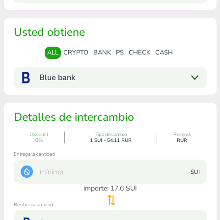
Usted obtiene
ALL
CRYPTO
BANK
PS
CHECK
CASH
Blue bank
Detalles de intercambio
Discount
Tipo de cambio
Reserva
0%
1 SUI - 54.11 RUR
RUR
Entrega la cantidad
SUI
importe:
17.6
SUI
Recibe la cantidad