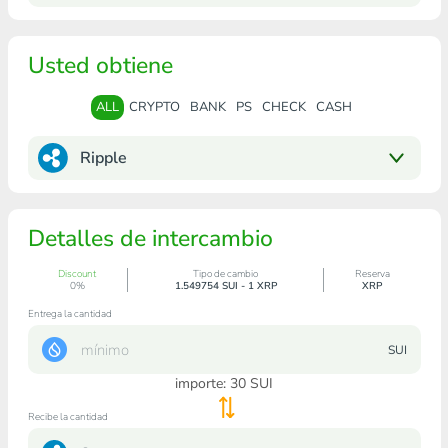
Usted obtiene
ALL
CRYPTO
BANK
PS
CHECK
CASH
Ripple
Detalles de intercambio
Discount
Tipo de cambio
Reserva
0%
1.549754 SUI - 1 XRP
XRP
Entrega la cantidad
SUI
importe:
30
SUI
Recibe la cantidad