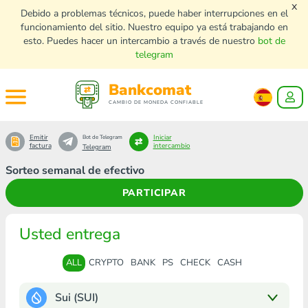
x
Debido a problemas técnicos, puede haber interrupciones en el
funcionamiento del sitio. Nuestro equipo ya está trabajando en
esto. Puedes hacer un intercambio a través de nuestro
bot de
telegram
Bankcomat
CAMBIO DE MONEDA CONFIABLE
Emitir
Iniciar
Bot de Telegram
factura
intercambio
Telegram
Sorteo semanal de efectivo
PARTICIPAR
Usted entrega
ALL
CRYPTO
BANK
PS
CHECK
CASH
Sui (SUI)