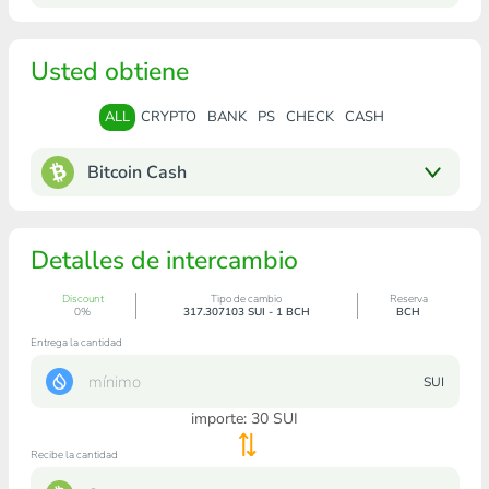
Usted obtiene
ALL
CRYPTO
BANK
PS
CHECK
CASH
Bitcoin Cash
Detalles de intercambio
Discount
Tipo de cambio
Reserva
0%
317.307103 SUI - 1 BCH
BCH
Entrega la cantidad
SUI
importe:
30
SUI
Recibe la cantidad