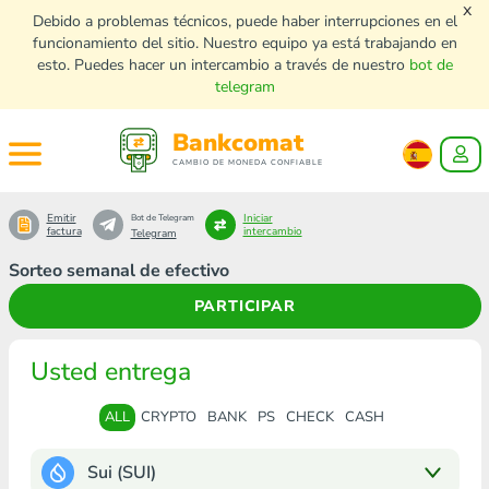
x
Debido a problemas técnicos, puede haber interrupciones en el
funcionamiento del sitio. Nuestro equipo ya está trabajando en
esto. Puedes hacer un intercambio a través de nuestro
bot de
telegram
Bankcomat
CAMBIO DE MONEDA CONFIABLE
Emitir
Iniciar
Bot de Telegram
factura
intercambio
Telegram
Sorteo semanal de efectivo
PARTICIPAR
Usted entrega
ALL
CRYPTO
BANK
PS
CHECK
CASH
Sui (SUI)