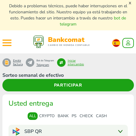
x
Debido a problemas técnicos, puede haber interrupciones en el
funcionamiento del sitio. Nuestro equipo ya está trabajando en
esto. Puedes hacer un intercambio a través de nuestro
bot de
telegram
Bankcomat
CAMBIO DE MONEDA CONFIABLE
Emitir
Iniciar
Bot de Telegram
factura
intercambio
Telegram
Sorteo semanal de efectivo
PARTICIPAR
Usted entrega
ALL
CRYPTO
BANK
PS
CHECK
CASH
SBP QR