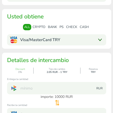
Usted obtiene
ALL
CRYPTO
BANK
PS
CHECK
CASH
Visa/MasterCard TRY
Detalles de intercambio
Discount
Tipo de cambio
Reserva
0%
2.05 RUR - 1 TRY
TRY
Entrega la cantidad
RUR
importe:
10000
RUR
Recibe la cantidad