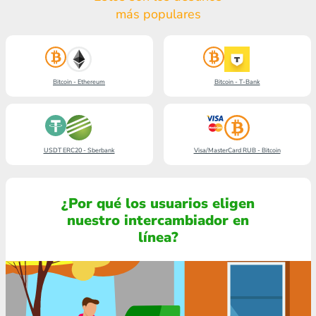
más populares
Bitcoin - Ethereum
Bitcoin - T-Bank
USDT ERC20 - Sberbank
Visa/MasterCard RUB - Bitcoin
¿Por qué los usuarios eligen
nuestro intercambiador en
línea?