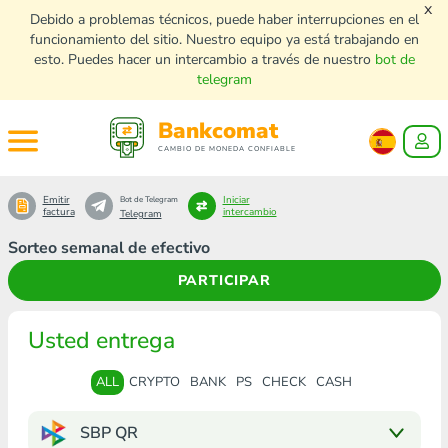
x
Debido a problemas técnicos, puede haber interrupciones en el
funcionamiento del sitio. Nuestro equipo ya está trabajando en
esto. Puedes hacer un intercambio a través de nuestro
bot de
telegram
Bankcomat
CAMBIO DE MONEDA CONFIABLE
Emitir
Iniciar
Bot de Telegram
factura
intercambio
Telegram
Sorteo semanal de efectivo
PARTICIPAR
Usted entrega
ALL
CRYPTO
BANK
PS
CHECK
CASH
SBP QR