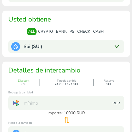
Usted obtiene
ALL
CRYPTO
BANK
PS
CHECK
CASH
Sui (SUI)
Detalles de intercambio
Discount
Tipo de cambio
Reserva
0%
74.2 RUR - 1 SUI
SUI
Entrega la cantidad
RUR
importe:
10000
RUR
Recibe la cantidad