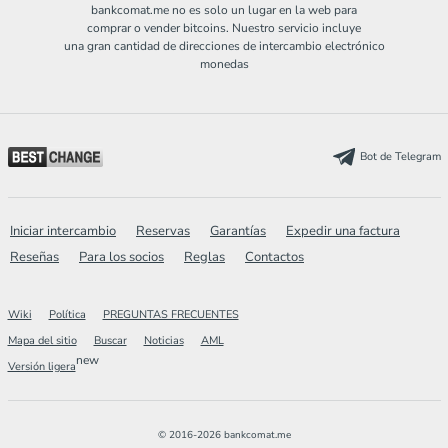
bankcomat.me no es solo un lugar en la web para
comprar o vender bitcoins. Nuestro servicio incluye
una gran cantidad de direcciones de intercambio electrónico
monedas
Bot de Telegram
Iniciar intercambio
Reservas
Garantías
Expedir una factura
Reseñas
Para los socios
Reglas
Contactos
Wiki
Política
PREGUNTAS FRECUENTES
Mapa del sitio
Buscar
Noticias
AML
new
Versión ligera
© 2016-2026 bankcomat.me