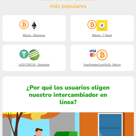
más populares
Bitcoin - Ethereum
Bitcoin - T-Bank
USDT ERC20 - Sberbank
Visa/MasterCard RUB - Bitcoin
¿Por qué los usuarios eligen
nuestro intercambiador en
línea?