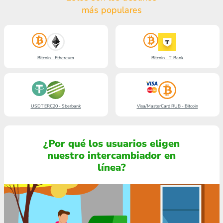
más populares
Bitcoin - Ethereum
Bitcoin - T-Bank
USDT ERC20 - Sberbank
Visa/MasterCard RUB - Bitcoin
¿Por qué los usuarios eligen
nuestro intercambiador en
línea?