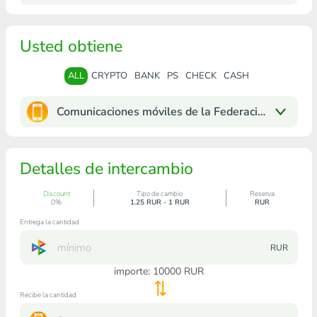
Usted obtiene
ALL
CRYPTO
BANK
PS
CHECK
CASH
Comunicaciones móviles de la Federación de Rusi
Detalles de intercambio
Discount
Tipo de cambio
Reserva
0%
1.25 RUR - 1 RUR
RUR
Entrega la cantidad
RUR
importe:
10000
RUR
Recibe la cantidad