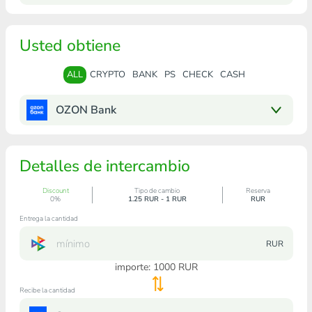
Usted obtiene
ALL
CRYPTO
BANK
PS
CHECK
CASH
OZON Bank
Detalles de intercambio
Discount
Tipo de cambio
Reserva
0%
1.25 RUR - 1 RUR
RUR
Entrega la cantidad
RUR
importe:
1000
RUR
Recibe la cantidad