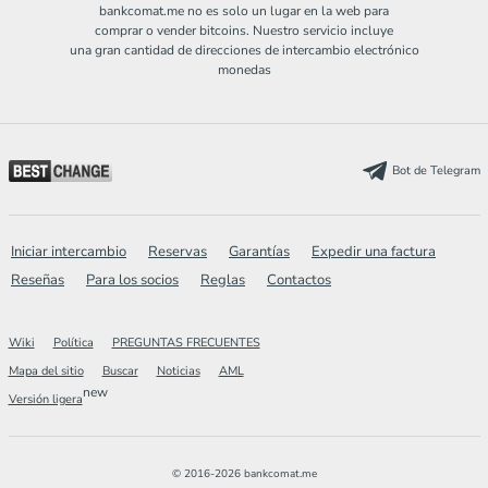
bankcomat.me no es solo un lugar en la web para
comprar o vender bitcoins. Nuestro servicio incluye
una gran cantidad de direcciones de intercambio electrónico
monedas
Bot de Telegram
Iniciar intercambio
Reservas
Garantías
Expedir una factura
Reseñas
Para los socios
Reglas
Contactos
Wiki
Política
PREGUNTAS FRECUENTES
Mapa del sitio
Buscar
Noticias
AML
new
Versión ligera
© 2016-2026 bankcomat.me