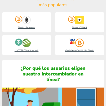
más populares
Bitcoin - Ethereum
Bitcoin - T-Bank
USDT ERC20 - Sberbank
Visa/MasterCard RUB - Bitcoin
¿Por qué los usuarios eligen
nuestro intercambiador en
línea?