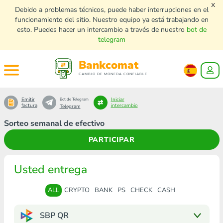
x
Debido a problemas técnicos, puede haber interrupciones en el
funcionamiento del sitio. Nuestro equipo ya está trabajando en
esto. Puedes hacer un intercambio a través de nuestro
bot de
telegram
Bankcomat
CAMBIO DE MONEDA CONFIABLE
Emitir
Iniciar
Bot de Telegram
factura
intercambio
Telegram
Sorteo semanal de efectivo
PARTICIPAR
Usted entrega
ALL
CRYPTO
BANK
PS
CHECK
CASH
SBP QR