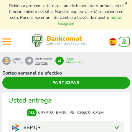
x
Debido a problemas técnicos, puede haber interrupciones en el
funcionamiento del sitio. Nuestro equipo ya está trabajando en
esto. Puedes hacer un intercambio a través de nuestro
bot de
telegram
Bankcomat
CAMBIO DE MONEDA CONFIABLE
Emitir
Iniciar
Bot de Telegram
factura
intercambio
Telegram
Sorteo semanal de efectivo
PARTICIPAR
Usted entrega
ALL
CRYPTO
BANK
PS
CHECK
CASH
SBP QR