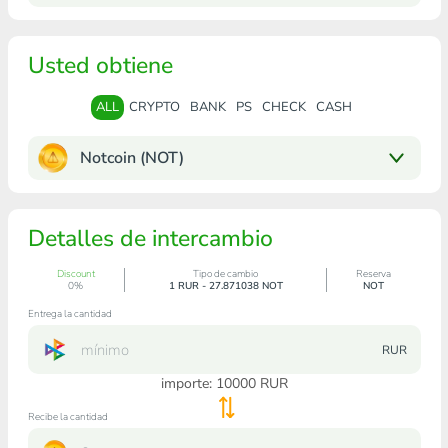
Usted obtiene
ALL
CRYPTO
BANK
PS
CHECK
CASH
Notcoin (NOT)
Detalles de intercambio
Discount
Tipo de cambio
Reserva
0%
1 RUR - 27.871038 NOT
NOT
Entrega la cantidad
RUR
importe:
10000
RUR
Recibe la cantidad