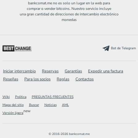
bankcomat.me no es solo un lugar en la web para
comprar o vender bitcoins. Nuestro servicio incluye
una gran cantidad de direcciones de intercambio electrónico
monedas
Bot de Telegram
Iniciar intercambio
Reservas
Garantías
Expedir una factura
Reseñas
Para los socios
Reglas
Contactos
Wiki
Política
PREGUNTAS FRECUENTES
Mapa del sitio
Buscar
Noticias
AML
new
Versión ligera
© 2016-2026 bankcomat.me