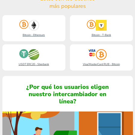
más populares
Bitcoin - Ethereum
Bitcoin - T-Bank
USDT ERC20 - Sberbank
Visa/MasterCard RUB - Bitcoin
¿Por qué los usuarios eligen
nuestro intercambiador en
línea?