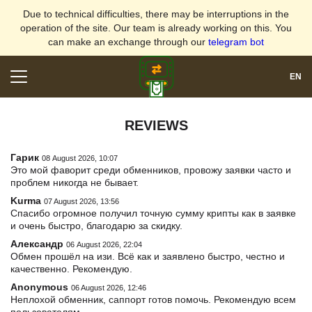
Due to technical difficulties, there may be interruptions in the
operation of the site. Our team is already working on this. You
can make an exchange through our
telegram bot
EN
Normal
version
REVIEWS
Гарик
08 August 2026, 10:07
EXCHANGE
REVIEWS
Это мой фаворит среди обменников, провожу заявки часто и
проблем никогда не бывает.
FOR PARTNERS
RULES
Kurma
07 August 2026, 13:56
RESERVES
FAQ
Спасибо огромное получил точную сумму крипты как в заявке
CONTACTS
SITEMAP
и очень быстро, благодарю за скидку.
AML
REPUTATION
Александр
06 August 2026, 22:04
Обмен прошёл на изи. Всё как и заявлено быстро, честно и
качественно. Рекомендую.
Anonymous
LOGIN
SIGN UP
06 August 2026, 12:46
Неплохой обменник, саппорт готов помочь. Рекомендую всем