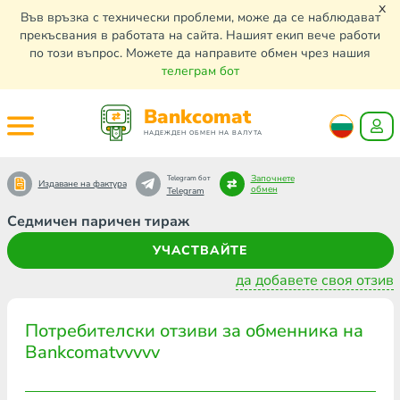
x
Във връзка с технически проблеми, може да се наблюдават
прекъсвания в работата на сайта. Нашият екип вече работи
по този въпрос. Можете да направите обмен чрез нашия
телеграм бот
Bankcomat
НАДЕЖДЕН ОБМЕН НА ВАЛУТА
Започнете
Telegram бот
Издаване на фактура
обмен
Telegram
Седмичен паричен тираж
УЧАСТВАЙТЕ
да добавете своя отзив
Потребителски отзиви за обменника на
Bankcomatvvvvv