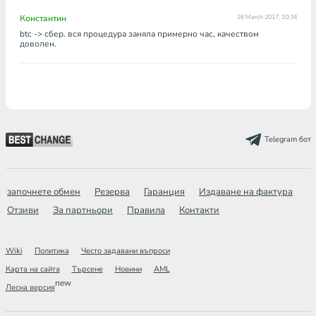
Константин
26 March 2017, 10:34
btc -> сбер. вся процедура заняла примерно час, качеством
доволен.
Telegram бот
започнете обмен
Резерва
Гаранция
Издаване на фактура
Отзиви
За партньори
Правила
Контакти
Wiki
Политика
Често задавани въпроси
Карта на сайта
Търсене
Новини
AML
new
Лесна версия