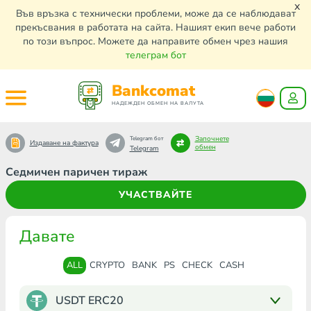
x
Във връзка с технически проблеми, може да се наблюдават
прекъсвания в работата на сайта. Нашият екип вече работи
по този въпрос. Можете да направите обмен чрез нашия
телеграм бот
Bankcomat
НАДЕЖДЕН ОБМЕН НА ВАЛУТА
Започнете
Telegram бот
Издаване на фактура
обмен
Telegram
Седмичен паричен тираж
УЧАСТВАЙТЕ
Давате
ALL
CRYPTO
BANK
PS
CHECK
CASH
USDT ERC20