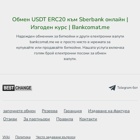
Обмен USDT ERC20 към Sberbank онлайн |
Изгоден курс | Bankcomat.me
Надежден обменник за биткойни и други електронни валути
bankcomat.me не е просто място в мрежата за
купувайте или продавайте биткойни. Нашата услуга включва
голям брой електронни посоки за обмен
валути.
Telegram бот
започнете обмен
Резерва
Гаранция
Издаване на фактура
Отзиви
За партньори
Правила
Контакти
Wiki
Политика
Често задавани въпроси