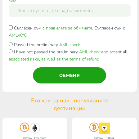
Купон
Съгласен съм с
правилата за обмяната
. Съгласен съм с
AML/KYC
Passed the preliminary
AML check
I have not passed the preliminary
AML check
and accept all
associated risks, as well as the terms of refund
ОБМЕНЯ
Ето кои са най -популярните
дестинации
Bitcoin - Ethereum
Bitcoin - T-Bank