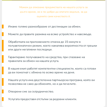
Можем да описваме предимствата на нашата услуга за
дълго време, но е по-добре да опитате веднъж, за да
оцените сами качеството й.
Имаме голямо разнообразие от дестинации за обмен.
Можете да правите размяна на всяко устройство и навсякъде.
Обработката на приложението отнема до 15 минути в
полуавтоматичен режим, което намалява вероятността от грешки
или други негативни последици.
Гарантираме получаването на средства, при спазване на
правилата за обмен на нашата услуга.
В нашия екип работят компетентни специалисти, които са готови
да ви помогнат с обмена по всяко време на деня.
Нашата услуга има двустепенна партньорска програма, която ви
позволява не само да обменяте, но и да печелите.
Отворени сме за сътрудничество.
Услугата предоставя отстъпки за редовни клиенти.