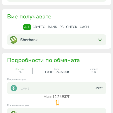
Вие получавате
ALL
CRYPTO
BANK
PS
CHECK
CASH
Sberbank
Подробности по обмяната
Discount
Курс
Резерва
0%
1 USDT - 77.95 RUR
RUR
Отдаваната сума
USDT
Мин:
12.2
USDT
Получаваната сума