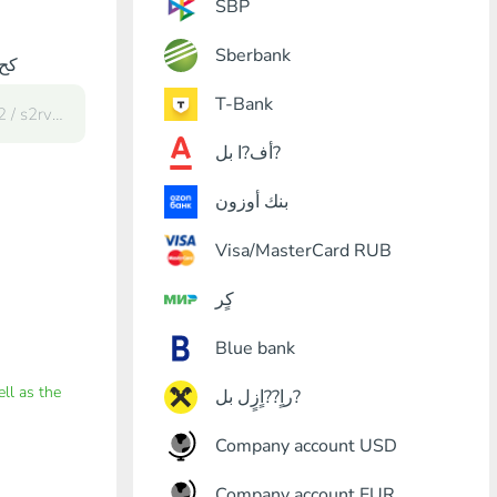
SBP
Sberbank
كح?
T-Bank
أف?ا بل?
بنك أوزون
Visa/MasterCard RUB
كٍر
Blue bank
ell as the
راٍ??اٍزٍل بل?
Company account USD
Company account EUR