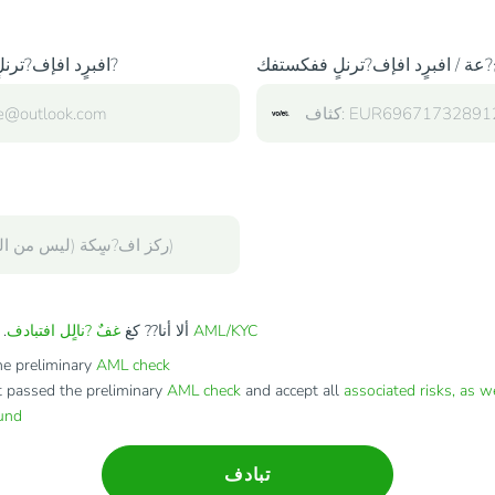
عة / افبرٍد افإف?ترنلٍ ففكستفك
افبرٍد افإف?ترنلٍ افخاص ب?
AML/KYC
. ألا أنا?? كغ
ألا أنا?? كغ
غفٌ ?نالٍل افتبادف
e preliminary
AML check
t passed the preliminary
AML check
and accept all
associated risks, as w
fund
تبادف