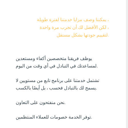
Visa/MasterCard KZT
يمكننا وصف مزايا خدمتنا لفترة طويلة ،
Visa/MasterCard USD
لكن الأفضل لك أن تجرب مرة واحدة ،
Visa/MasterCard EUR
لتقييم جودتها بشكل مستقل.
بل? منك ?رٍدٍت
يوظف فريقنا متخصصين أكفاء ومستعدين
أٍ بل? فٍن كنفدن?
لمساعدتك في التبادل في أي وقت من اليوم.
أٍ بل? دراك افأركلٍة
تشتمل خدمتنا على برنامج تابع من مستويين لا
أٍ بل? سنك ?ر?ٍزٍ
يسمح لك بالتبادل فحسب ، بل أيضًا بالكسب.
أٍ بل? بافسنك افأنزب?ٍة
نحن منفتحون على التعاون.
أٍ بل? فارٍ جنرجٍ
توفر الخدمة خصومات للعملاء المنتظمين.
أٍ بل? افزفنتٍ افبنفلدٍ