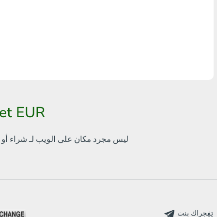
أٍ بل? THB
Visa/MasterCard MDL
Visa/MasterCard AMD
Visa/MasterCard TRY
Bitcoin
طريقة سهلة لاستبدال p official
Ethereum
bankcomat.me ليس مجرد مكان على الويب لـ
شراء أو 
Litecoin
Bitcoin Cash
Ripple
Dash
تٍفٍجراك بنت