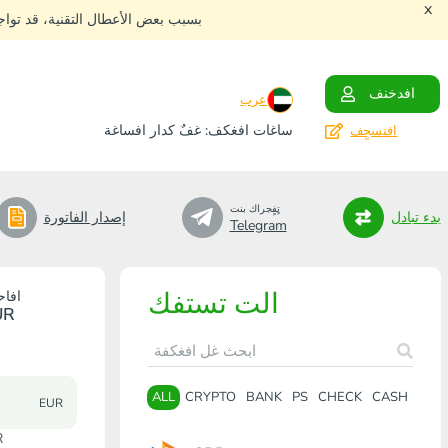
x
بسبب بعض الأعطال التقنية، قد توا
افدخنف
عرب
ساغات افغكف: غفٌ كدار افساغة
افتسجٍف
تٍفٍجراك بنت
بدء تبادل
إصدار الفاتورة
Telegram
الت تستفك
افاح
UR
ALL
CRYPTO
BANK
PS
CHECK
CASH
EUR
افا