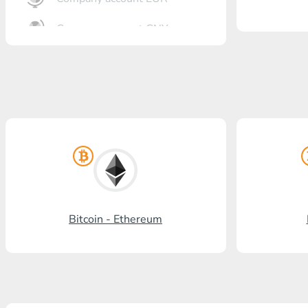
Company account CNY
أنت?رٍتٍم بل?
Gazprombank
بنشتا بل?
برنكس?ٍاز بل?
بل? ستالدرد افرنسٍ
رنسسٍفحنز بل?
Bitcoin - Ethereum
Visa/MasterCard KGS
Kaspi Bank
HalykBank