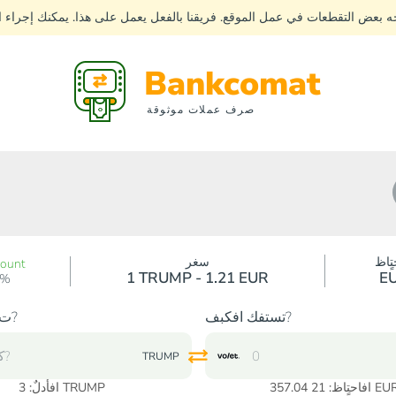
جه بعض التقطعات في عمل الموقع. فريقنا بالفعل يعمل على هذا. يمكنك إجراء
Bankcomat
صرف عملات موثوقة
تٍاظ
سغر
count
1 TRUMP - 1.21 EUR
E
0%
تستفك افكبف?
ت?دك افكبف?
TRUMP
حتٍاظ: 21 357.04 EUR
TRUMP
افأدلٌ:
3