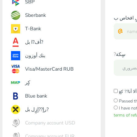
SBP
Sberbank
T-Bank
أف?ا بل?
?سٍكة
بنك أوزون
Visa/MasterCard RUB
كٍر
Blue bank
Passed th
I have no
راٍ??اٍزٍل بل?
terms of re
Company account USD
Company account EUR