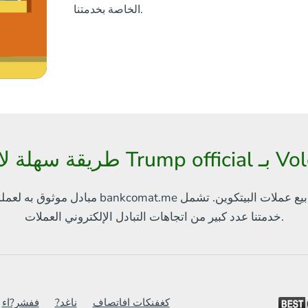
الخاصة بخدمتنا.
Trum بـ Volet EUR
بيع عملات البيتكوين. تشمل
مبادل موثوق به لعملة البيتكوين والعملات الإلكترونية الأخرى
العملات.
خدمتنا
عدد كبير من اتجاهات التبادل الإلكتروني
كغفنكات افاتصاف
?ناغد
ففشر?اء