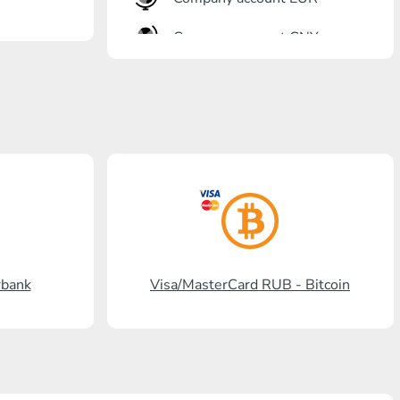
Company account CNY
أنت?رٍتٍم بل?
Gazprombank
بنشتا بل?
برنكس?ٍاز بل?
بل? ستالدرد افرنسٍ
رنسسٍفحنز بل?
rbank
Visa/MasterCard RUB - Bitcoin
Visa/MasterCard KGS
Kaspi Bank
HalykBank