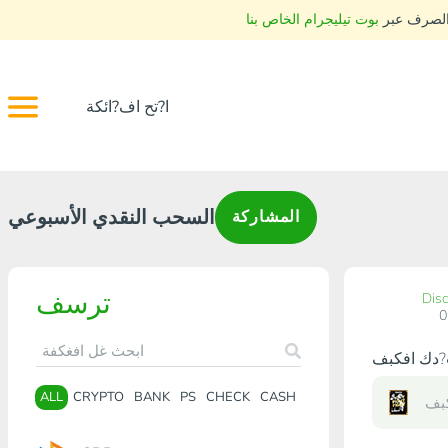
 الصرف عبر
بوت تيليجرام الخاص بنا
ا?تح اف?ائكة
السحب النقدي الأسبوعي
المشاركة
ترسف
Dis
ALL
CRYPTO
BANK
PS
CHECK
CASH