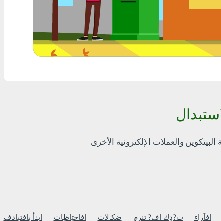
أٍ بل? THB
Visa/MasterCard MDL
Visa/MasterCard AMD
Visa/MasterCard TRY
Bitcoin
Ethereum
Litecoin
Bitcoin Cash
Ripple
Dash
افآراء
ت?دٍك اف?اتنرم
ضكالات
افاحتٍاظٍات
ابدأ بافتبادف