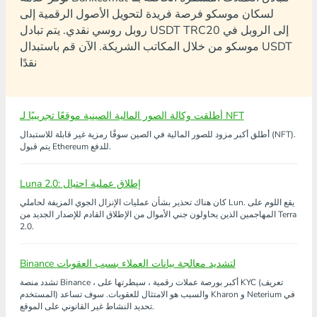
لسكان موسكو فرصة فريدة لتحويل الأصول الرقمية إلى
روبل روسي نقدي. يتم تبادل USDT TRC20 إلى الروبل في
موسكو من خلال المكاتب الشريكة. الآن قم باستبدال USDT
نقدًا
أطلقت وكالة الصور المالية الصينية موقعًا تجريبيًا لـ NFT
أطلق أكبر مزود للصور المالية في الصين سوقًا رمزية غير قابلة للاستبدال (NFT).
يتم قبول Ethereum للدفع.
Luna 2.0: إطلاق عملية احتيال
كان هناك تحذير بشأن عمليات الإنزال الجوي المزيفة لحاملي Lun. يقع اللوم على
المهاجمين الذين يحاولون جني الأموال من الإطلاق القادم للإصدار الجديد من Terra
2.0.
Binance لتشديد معالجة بيانات العملاء بسبب العقوبات
تشدد منصة Binance ، أكبر بورصة عملات رقمية ، سيطرتها على KYC (تعريف
المستخدم) والسبب هو الامتثال للعقوبات. سوف تساعد Kharon و Neterium في
تحديد النشاط غير القانوني على الموقع.