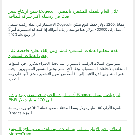
سمح ارتفاع سعر Dogecoin خلال العام للعملة المشفرة بالمضي
قدمًا في رسملة أكبر شركة للطاقة
الاستثمار في عملة رقمية تسمى Dogecoin مقابل 1200 دولار فقط اليوم يمكن
أن يصل إلى 400000 دولار. هذا هو مقدار زيادة أموالك إذا كنت قد استثمرت أموالًا
في ربيع عام 2020.
يقدم محللو العملات المشفرة للمتداولين إلقاء نظرة فاحصة على
بعض العملات المشفرة
ينمو سوق العملات الرقمية باستمرار ، مما يجعل الخبراء يفكرون في التنبؤات
المتعلقة بالاتجاهات المستقبلية. وفقًا لأحد استراتيجيي التشفير المشهورين ، يجب
على المتداولين الآن الانتباه إلى 11 أصلًا من أصول التشفير ، نظرًا لأنها على وجه
التحديد
أدت الزيادة الجديدة في سعر رمز تبادل Binance إلى زيادة رسملة
BNB إلى 100 مليار دولار
تجاوزت رسملة BNB للمرة الأولى 100 مليار دولار وسط استئناف صعود عملة
Binance الرمزية.
توسع Ripple اتصالاتها في الإمارات العربية المتحدة بمساعدة نظام
MoneyGram