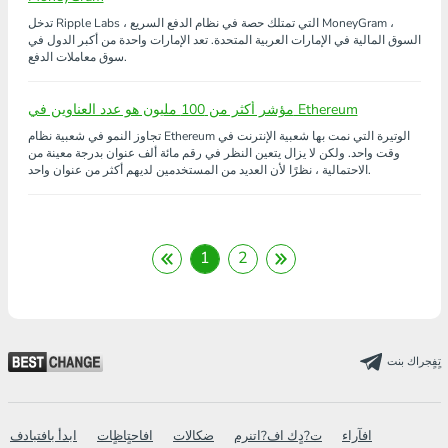
تدخل Ripple Labs ، التي تمتلك حصة في نظام الدفع السريع MoneyGram ،
السوق المالية في الإمارات العربية المتحدة. تعد الإمارات واحدة من أكبر الدول في
سوق معاملات الدفع.
مؤشر أكثر من 100 مليون هو عدد العناوين في Ethereum
تجاوز النمو في شعبية نظام Ethereum الوتيرة التي نمت بها شعبية الإنترنت في
وقت واحد. ولكن لا يزال يتعين النظر في رقم مائة ألف عنوان بدرجة معينة من
الاحتمالية ، نظرًا لأن العديد من المستخدمين لديهم أكثر من عنوان واحد.
1
2
Previous
Next
تٍفٍجراك بنت
افآراء
ت?دٍك اف?اتنرم
ضكالات
افاحتٍاظٍات
ابدأ بافتبادف