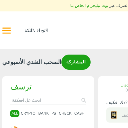
 الصرف عبر
بوت تيليجرام الخاص بنا
ا?تح اف?ائكة
السحب النقدي الأسبوعي
المشاركة
ترسف
Dis
ALL
CRYPTO
BANK
PS
CHECK
CASH