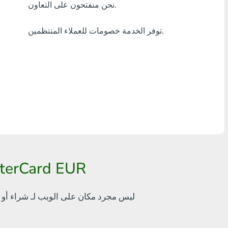
نحن منفتحون على التعاون.
أٍ بل? THB
توفر الخدمة خصومات للعملاء المنتظمين.
Visa/MasterCard MDL
Visa/MasterCard AMD
Visa/MasterCard TRY
Bitcoin
Ethereum
Litecoin
طريقة سهلة لاستبدال rump official
Bitcoin Cash
Ripple
bankcomat.me ليس مجرد مكان على الويب لـ
شراء أو 
Dash