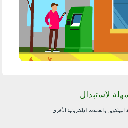
أٍ بل? THB
Visa/MasterCard MDL
Visa/MasterCard AMD
Visa/MasterCard TRY
Bitcoin
Ethereum
Litecoin
Bitcoin Cash
Ripple
Dash