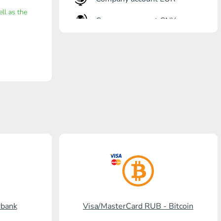
ell as the
Company account CNY
أنت?رٍتٍم بل?
Gazprombank
بنشتا بل?
برنكس?ٍاز بل?
بل? ستالدرد افرنسٍ
رنسسٍفحنز بل?
Visa/MasterCard KGS
Kaspi Bank
rbank
Visa/MasterCard RUB - Bitcoin
HalykBank