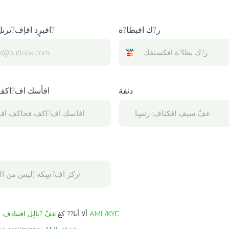
ر?ك افبظا?ة
افبرٍد افإف?ترنلٍ افخاص ب?
دنفة
افأسك اف?اكف
AML/KYC
. ألا أنا?? كغ
ألا أنا?? كغ
غفٌ ?نالٍل افتبادف