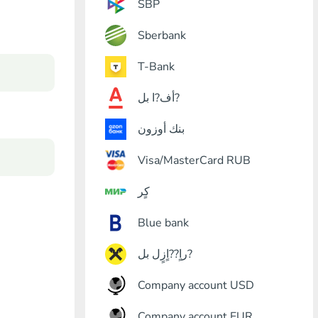
SBP
Sberbank
T-Bank
أف?ا بل?
بنك أوزون
Visa/MasterCard RUB
كٍر
Blue bank
راٍ??اٍزٍل بل?
Company account USD
Company account EUR