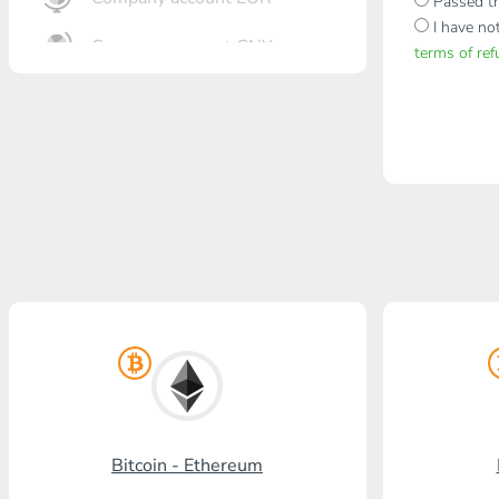
Passed th
I have no
Company account CNY
terms of re
أنت?رٍتٍم بل?
Gazprombank
بنشتا بل?
برنكس?ٍاز بل?
بل? ستالدرد افرنسٍ
رنسسٍفحنز بل?
Visa/MasterCard KGS
Kaspi Bank
Bitcoin - Ethereum
HalykBank