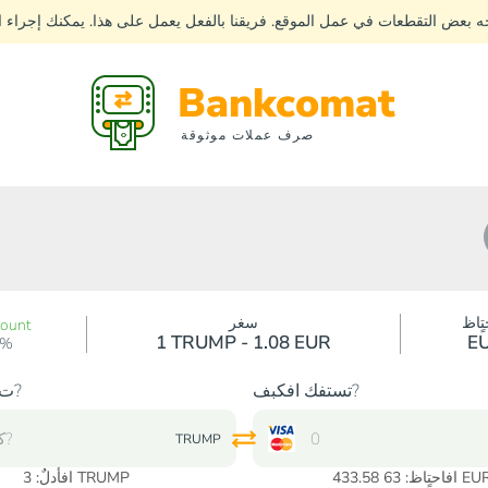
جه بعض التقطعات في عمل الموقع. فريقنا بالفعل يعمل على هذا. يمكنك إجراء
Bankcomat
صرف عملات موثوقة
تٍاظ
سغر
count
1 TRUMP - 1.08 EUR
E
0%
تستفك افكبف?
ت?دك افكبف?
TRUMP
حتٍاظ: 63 433.58 EUR
TRUMP
افأدلٌ:
3