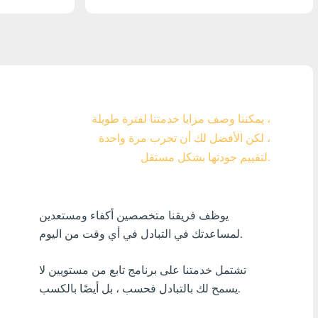
Visa/MasterCard KZT
Visa/MasterCard USD
Visa/MasterCard EUR
بل? منك ?رٍدٍت
يمكننا وصف مزايا خدمتنا لفترة طويلة ،
لكن الأفضل لك أن تجرب مرة واحدة ،
أٍ بل? فٍن كنفدن?
لتقييم جودتها بشكل مستقل.
أٍ بل? دراك افأركلٍة
أٍ بل? سنك ?ر?ٍزٍ
يوظف فريقنا متخصصين أكفاء ومستعدين
لمساعدتك في التبادل في أي وقت من اليوم.
أٍ بل? بافسنك افأنزب?ٍة
تشتمل خدمتنا على برنامج تابع من مستويين لا
أٍ بل? فارٍ جنرجٍ
يسمح لك بالتبادل فحسب ، بل أيضًا بالكسب.
أٍ بل? افزفنتٍ افبنفلدٍ