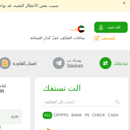
x
بسبب بعض الأعطال التقنية، قد توا
افدخنف
عرب
ساغات افغكف: غفٌ كدار افساغة
افتسجٍف
تٍفٍجراك بنت
بدء تبادل
إصدار الفاتورة
Telegram
الت تستفك
افاح
UR
ALL
CRYPTO
BANK
PS
CHECK
CASH
EUR
افا