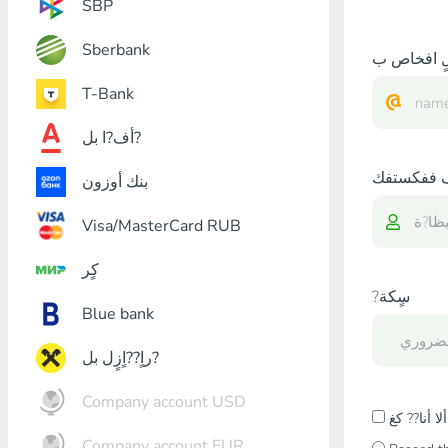
SBP
Sberbank
T-Bank
أف?ا بل?
 ففكستفك
بنك أوزون
Visa/MasterCard RUB
كٍر
?سٍكة
Blue bank
راٍ??اٍزٍل بل?
Company account USD
Company account EUR