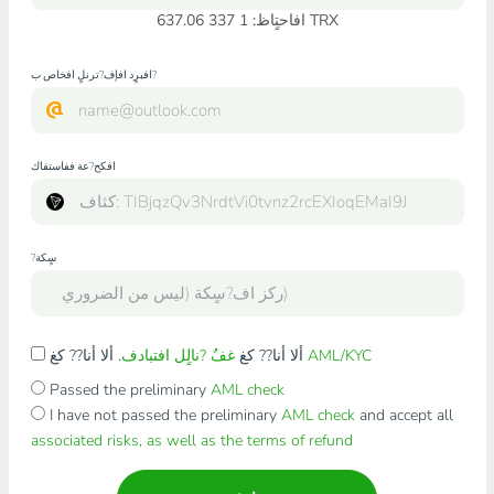
افاحتٍاظ: 1 337 637.06 TRX
افبرٍد افإف?ترنلٍ افخاص ب?
افكح?عة ففاستفاك
?سٍكة
AML/KYC
. ألا أنا?? كغ
ألا أنا?? كغ
غفٌ ?نالٍل افتبادف
Passed the preliminary
AML check
I have not passed the preliminary
AML check
and accept all
associated risks, as well as the terms of refund