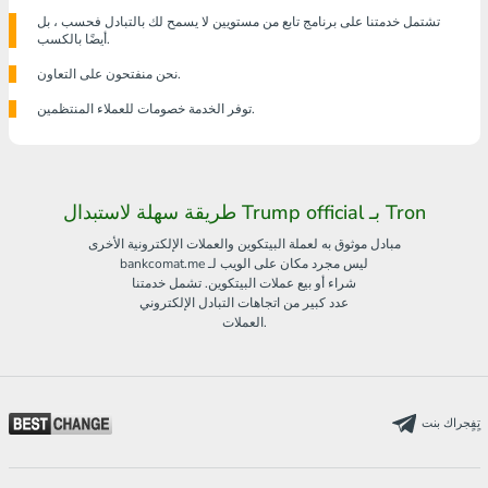
تشتمل خدمتنا على برنامج تابع من مستويين لا يسمح لك بالتبادل فحسب ، بل
أيضًا بالكسب.
نحن منفتحون على التعاون.
توفر الخدمة خصومات للعملاء المنتظمين.
طريقة سهلة لاستبدال Trump official بـ Tron
مبادل موثوق به لعملة البيتكوين والعملات الإلكترونية الأخرى
bankcomat.me ليس مجرد مكان على الويب لـ
شراء أو بيع عملات البيتكوين. تشمل خدمتنا
عدد كبير من اتجاهات التبادل الإلكتروني
العملات.
تٍفٍجراك بنت