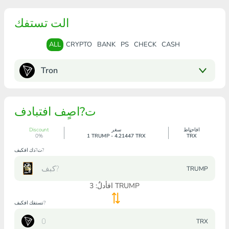
الت تستفك
ALL
CRYPTO
BANK
PS
CHECK
CASH
Tron
ت?اصٍف افتبادف
افاحتٍاظ
سغر
Discount
0%
1 TRUMP - 4.21447 TRX
TRX
ت?دك افكبف?
TRUMP
TRUMP
افأدلٌ:
3
تستفك افكبف?
TRX