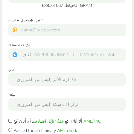
افاحتٍاظ: 567 689.73 GRAM
افبرٍد افإف?ترنلٍ افخاص ب?
افكح?عة ففاستفاك
تغفٍ?
?سٍكة
AML/KYC
. ألا أنا?? كغ
ألا أنا?? كغ
غفٌ ?نالٍل افتبادف
Passed the preliminary
AML check