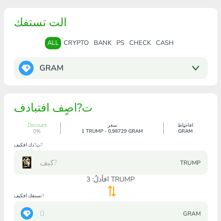
الت تستفك
ALL
CRYPTO
BANK
PS
CHECK
CASH
GRAM
ت?اصٍف افتبادف
افاحتٍاظ
سغر
Discount
0%
1 TRUMP - 0.98729 GRAM
GRAM
ت?دك افكبف?
TRUMP
TRUMP
افأدلٌ:
3
تستفك افكبف?
GRAM