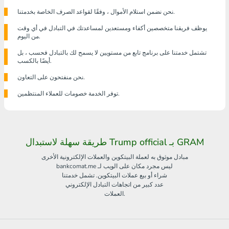
نحن نضمن استلام الأموال ، وفقًا لقواعد الصرف الخاصة بخدمتنا.
يوظف فريقنا متخصصين أكفاء ومستعدين لمساعدتك في التبادل في أي وقت
من اليوم.
تشتمل خدمتنا على برنامج تابع من مستويين لا يسمح لك بالتبادل فحسب ، بل
أيضًا بالكسب.
نحن منفتحون على التعاون.
توفر الخدمة خصومات للعملاء المنتظمين.
طريقة سهلة لاستبدال Trump official بـ GRAM
مبادل موثوق به لعملة البيتكوين والعملات الإلكترونية الأخرى
bankcomat.me ليس مجرد مكان على الويب لـ
شراء أو بيع عملات البيتكوين. تشمل خدمتنا
عدد كبير من اتجاهات التبادل الإلكتروني
العملات.