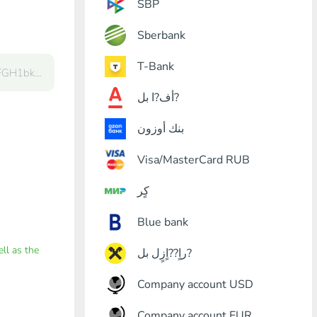
SBP
Sberbank
T-Bank
أف?ا بل?
بنك أوزون
Visa/MasterCard RUB
كٍر
Blue bank
ell as the
راٍ??اٍزٍل بل?
Company account USD
Company account EUR