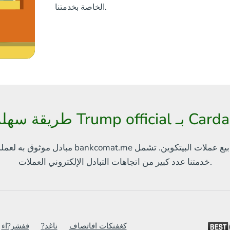
الخاصة بخدمتنا.
Trum بـ Cardano (ADA)
بيع عملات البيتكوين. تشمل
مبادل موثوق به لعملة البيتكوين والعملات الإلكترونية الأخرى
العملات.
خدمتنا
عدد كبير من اتجاهات التبادل الإلكتروني
كغفنكات افاتصاف
?ناغد
ففشر?اء