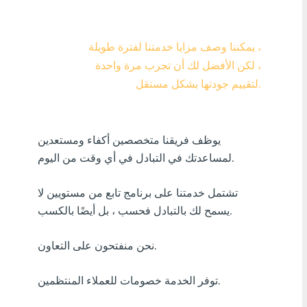
Visa/MasterCard KZT
يمكننا وصف مزايا خدمتنا لفترة طويلة ،
Visa/MasterCard USD
لكن الأفضل لك أن تجرب مرة واحدة ،
Visa/MasterCard EUR
لتقييم جودتها بشكل مستقل.
بل? منك ?رٍدٍت
يوظف فريقنا متخصصين أكفاء ومستعدين
أٍ بل? فٍن كنفدن?
لمساعدتك في التبادل في أي وقت من اليوم.
أٍ بل? دراك افأركلٍة
تشتمل خدمتنا على برنامج تابع من مستويين لا
أٍ بل? سنك ?ر?ٍزٍ
يسمح لك بالتبادل فحسب ، بل أيضًا بالكسب.
أٍ بل? بافسنك افأنزب?ٍة
نحن منفتحون على التعاون.
أٍ بل? فارٍ جنرجٍ
توفر الخدمة خصومات للعملاء المنتظمين.
أٍ بل? افزفنتٍ افبنفلدٍ