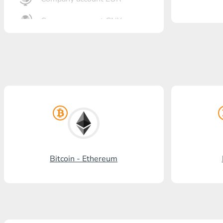
Company account CNY
أنت?رٍتٍم بل?
Gazprombank
بنشتا بل?
برنكس?ٍاز بل?
بل? ستالدرد افرنسٍ
رنسسٍفحنز بل?
Bitcoin - Ethereum
Visa/MasterCard KGS
Kaspi Bank
HalykBank