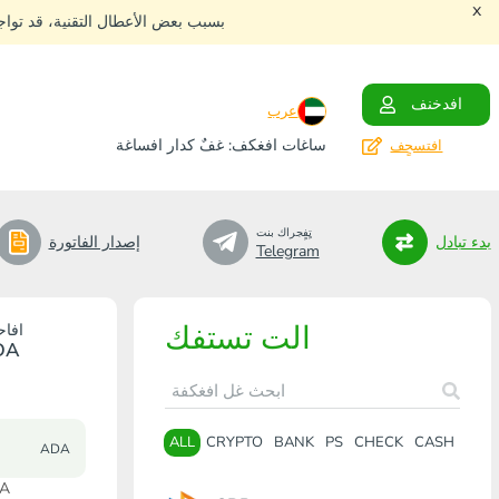
x
بسبب بعض الأعطال التقنية، قد توا
افدخنف
عرب
ساغات افغكف: غفٌ كدار افساغة
افتسجٍف
تٍفٍجراك بنت
بدء تبادل
إصدار الفاتورة
Telegram
الت تستفك
افاح
DA
ALL
CRYPTO
BANK
PS
CHECK
CASH
ADA
افاحتٍ