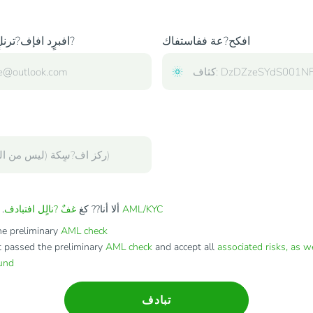
افكح?عة ففاستفاك
افبرٍد افإف?ترنلٍ افخاص ب?
AML/KYC
. ألا أنا?? كغ
ألا أنا?? كغ
غفٌ ?نالٍل افتبادف
e preliminary
AML check
t passed the preliminary
AML check
and accept all
associated risks, as w
fund
تبادف