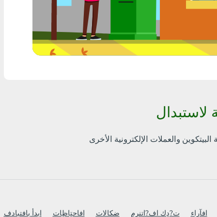
أٍ بل? THB
Visa/MasterCard MDL
Visa/MasterCard AMD
Visa/MasterCard TRY
Bitcoin
Ethereum
Litecoin
Bitcoin Cash
Ripple
Dash
افآراء
ت?دٍك اف?اتنرم
ضكالات
افاحتٍاظٍات
ابدأ بافتبادف