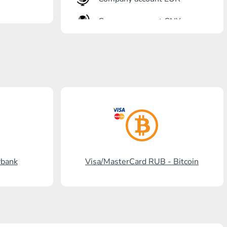
Company account CNY
أنت?رٍتٍم بل?
Gazprombank
بنشتا بل?
برنكس?ٍاز بل?
بل? ستالدرد افرنسٍ
رنسسٍفحنز بل?
rbank
Visa/MasterCard RUB - Bitcoin
Visa/MasterCard KGS
Kaspi Bank
HalykBank