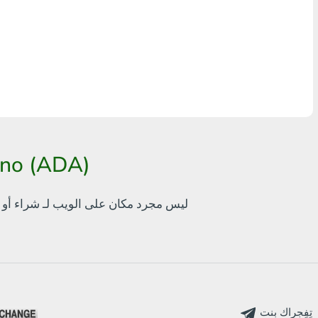
أٍ بل? THB
Visa/MasterCard MDL
Visa/MasterCard AMD
Visa/MasterCard TRY
Bitcoin
طريقة سهلة لاستبدال p official
Ethereum
bankcomat.me ليس مجرد مكان على الويب لـ
شراء أو 
Litecoin
Bitcoin Cash
Ripple
Dash
تٍفٍجراك بنت