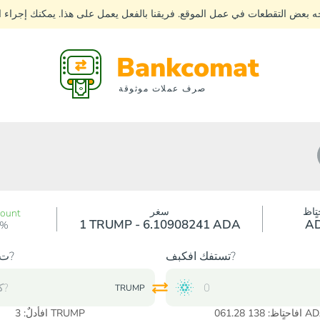
جه بعض التقطعات في عمل الموقع. فريقنا بالفعل يعمل على هذا. يمكنك إجراء
Bankcomat
صرف عملات موثوقة
تٍاظ
سغر
count
1 TRUMP - 6.10908241 ADA
A
0%
تستفك افكبف?
ت?دك افكبف?
TRUMP
اظ: 138 061.28 ADA
TRUMP
افأدلٌ:
3