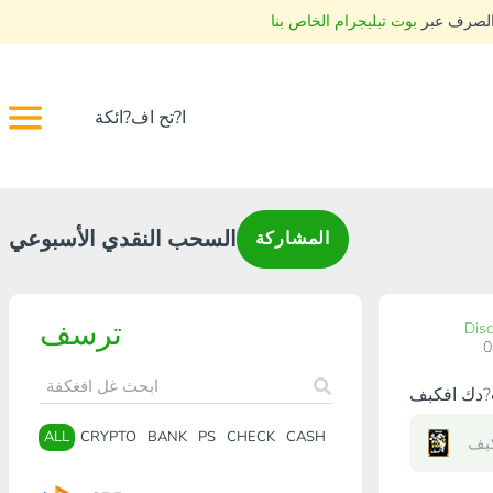
 الصرف عبر
بوت تيليجرام الخاص بنا
ا?تح اف?ائكة
السحب النقدي الأسبوعي
المشاركة
ترسف
Dis
ALL
CRYPTO
BANK
PS
CHECK
CASH