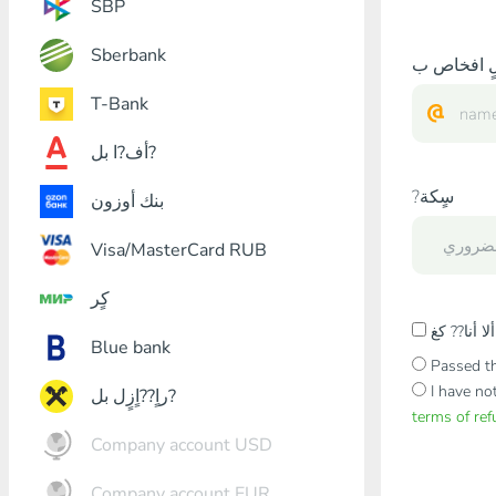
SBP
Sberbank
T-Bank
أف?ا بل?
?سٍكة
بنك أوزون
Visa/MasterCard RUB
كٍر
Blue bank
Passed th
I have no
راٍ??اٍزٍل بل?
terms of re
Company account USD
Company account EUR