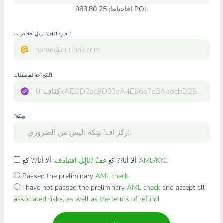
افاحتٍاظ: 25 983.80 POL
افبرٍد افإف?ترنلٍ افخاص ب?
افكح?عة ففاستفاك
?سٍكة
AML/KYC
. ألا أنا?? كغ
ألا أنا?? كغ
غفٌ ?نالٍل افتبادف
Passed the preliminary
AML check
I have not passed the preliminary
AML check
and accept all
associated risks, as well as the terms of refund