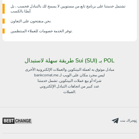
تشتمل خدمتنا على برنامج تابع من مستويين لا يسمح لك بالتبادل فحسب ، بل
أيضًا بالكسب.
نحن منفتحون على التعاون.
توفر الخدمة خصومات للعملاء المنتظمين.
طريقة سهلة لاستبدال Sui (SUI) بـ POL
مبادل موثوق به لعملة البيتكوين والعملات الإلكترونية الأخرى
bankcomat.me ليس مجرد مكان على الويب لـ
شراء أو بيع عملات البيتكوين. تشمل خدمتنا
عدد كبير من اتجاهات التبادل الإلكتروني
العملات.
تٍفٍجراك بنت