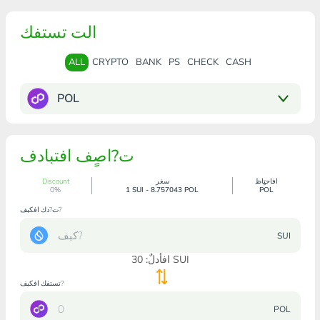
الت تستفك
ALL
CRYPTO
BANK
PS
CHECK
CASH
POL
ت?اصٍف افتبادف
افاحتٍاظ
سغر
Discount
0%
1 SUI - 8.757043 POL
POL
ت?دك افكبف?
SUI
SUI
افأدلٌ:
30
تستفك افكبف?
POL