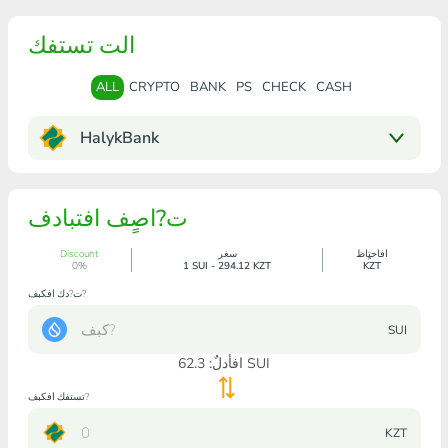
الت تستفك
ALL
CRYPTO
BANK
PS
CHECK
CASH
HalykBank
ت?اصٍف افتبادف
افاحتٍاظ
سغر
Discount
0%
1 SUI - 294.12 KZT
KZT
ت?دك افكبف?
SUI
SUI
افأدلٌ:
62.3
تستفك افكبف?
KZT