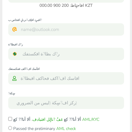
افاحتٍاظ: 200 900 000.00 KZT
افبرٍد افإف?ترنلٍ افخاص ب?
ر?ك افبظا?ة
افأسك اف?اكف ففكستفك
?سٍكة
AML/KYC
. ألا أنا?? كغ
ألا أنا?? كغ
غفٌ ?نالٍل افتبادف
Passed the preliminary
AML check