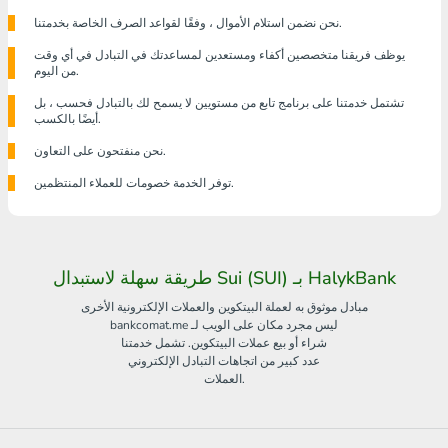
نحن نضمن استلام الأموال ، وفقًا لقواعد الصرف الخاصة بخدمتنا.
يوظف فريقنا متخصصين أكفاء ومستعدين لمساعدتك في التبادل في أي وقت
من اليوم.
تشتمل خدمتنا على برنامج تابع من مستويين لا يسمح لك بالتبادل فحسب ، بل
أيضًا بالكسب.
نحن منفتحون على التعاون.
توفر الخدمة خصومات للعملاء المنتظمين.
طريقة سهلة لاستبدال Sui (SUI) بـ HalykBank
مبادل موثوق به لعملة البيتكوين والعملات الإلكترونية الأخرى
bankcomat.me ليس مجرد مكان على الويب لـ
شراء أو بيع عملات البيتكوين. تشمل خدمتنا
عدد كبير من اتجاهات التبادل الإلكتروني
العملات.