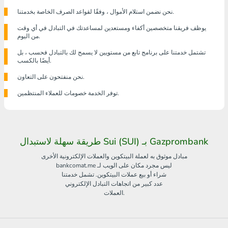
نحن نضمن استلام الأموال ، وفقًا لقواعد الصرف الخاصة بخدمتنا.
يوظف فريقنا متخصصين أكفاء ومستعدين لمساعدتك في التبادل في أي وقت
من اليوم.
تشتمل خدمتنا على برنامج تابع من مستويين لا يسمح لك بالتبادل فحسب ، بل
أيضًا بالكسب.
نحن منفتحون على التعاون.
توفر الخدمة خصومات للعملاء المنتظمين.
طريقة سهلة لاستبدال Sui (SUI) بـ Gazprombank
مبادل موثوق به لعملة البيتكوين والعملات الإلكترونية الأخرى
bankcomat.me ليس مجرد مكان على الويب لـ
شراء أو بيع عملات البيتكوين. تشمل خدمتنا
عدد كبير من اتجاهات التبادل الإلكتروني
العملات.