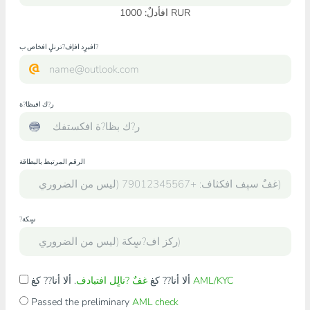
RUR
افأدلٌ:
1000
افبرٍد افإف?ترنلٍ افخاص ب?
ر?ك افبظا?ة
الرقم المرتبط بالبطاقة
?سٍكة
AML/KYC
. ألا أنا?? كغ
ألا أنا?? كغ
غفٌ ?نالٍل افتبادف
Passed the preliminary
AML check