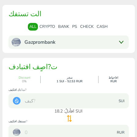
الت تستفك
ALL
CRYPTO
BANK
PS
CHECK
CASH
Gazprombank
ت?اصٍف افتبادف
افاحتٍاظ
سغر
Discount
0%
1 SUI - 52.53 RUR
RUR
ت?دك افكبف?
SUI
SUI
افأدلٌ:
18.2
تستفك افكبف?
RUR