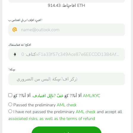
افاحتٍاظ: 914.43 ETH
افبرٍد افإف?ترنلٍ افخاص ب?
افكح?عة ففاستفاك
?سٍكة
AML/KYC
. ألا أنا?? كغ
ألا أنا?? كغ
غفٌ ?نالٍل افتبادف
Passed the preliminary
AML check
I have not passed the preliminary
AML check
and accept all
associated risks, as well as the terms of refund