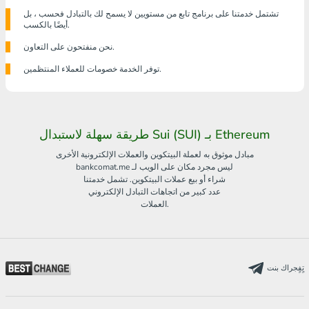
تشتمل خدمتنا على برنامج تابع من مستويين لا يسمح لك بالتبادل فحسب ، بل
أيضًا بالكسب.
نحن منفتحون على التعاون.
توفر الخدمة خصومات للعملاء المنتظمين.
طريقة سهلة لاستبدال Sui (SUI) بـ Ethereum
مبادل موثوق به لعملة البيتكوين والعملات الإلكترونية الأخرى
bankcomat.me ليس مجرد مكان على الويب لـ
شراء أو بيع عملات البيتكوين. تشمل خدمتنا
عدد كبير من اتجاهات التبادل الإلكتروني
العملات.
تٍفٍجراك بنت