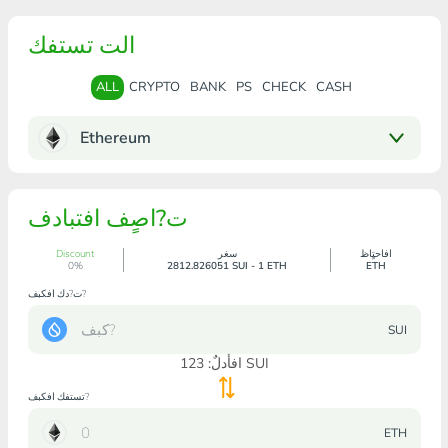
الت تستفك
ALL
CRYPTO
BANK
PS
CHECK
CASH
Ethereum
ت?اصٍف افتبادف
افاحتٍاظ
سغر
Discount
0%
2812.826051 SUI - 1 ETH
ETH
ت?دك افكبف?
SUI
SUI
افأدلٌ:
123
تستفك افكبف?
ETH