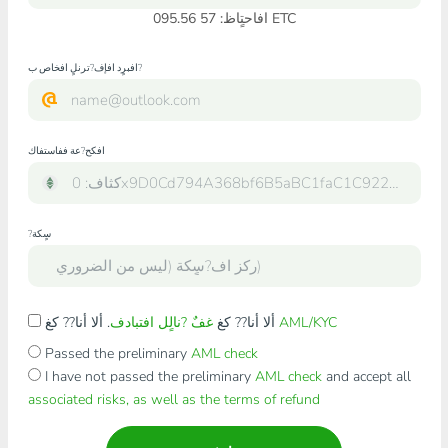
افاحتٍاظ: 57 095.56 ETC
افبرٍد افإف?ترنلٍ افخاص ب?
افكح?عة ففاستفاك
?سٍكة
AML/KYC
. ألا أنا?? كغ
ألا أنا?? كغ
غفٌ ?نالٍل افتبادف
Passed the preliminary
AML check
I have not passed the preliminary
AML check
and accept all
associated risks, as well as the terms of refund