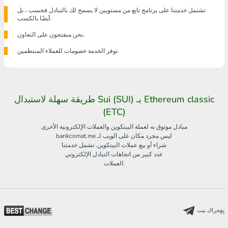
تشتمل خدمتنا على برنامج تابع من مستويين لا يسمح لك بالتبادل فحسب ، بل
أيضًا بالكسب.
نحن منفتحون على التعاون.
توفر الخدمة خصومات للعملاء المنتظمين.
طريقة سهلة لاستبدال Sui (SUI) بـ Ethereum classic
(ETC)
مبادل موثوق به لعملة البيتكوين والعملات الإلكترونية الأخرى
bankcomat.me ليس مجرد مكان على الويب لـ
شراء أو بيع عملات البيتكوين. تشمل خدمتنا
عدد كبير من اتجاهات التبادل الإلكتروني
العملات.
تٍفٍجراك بنت