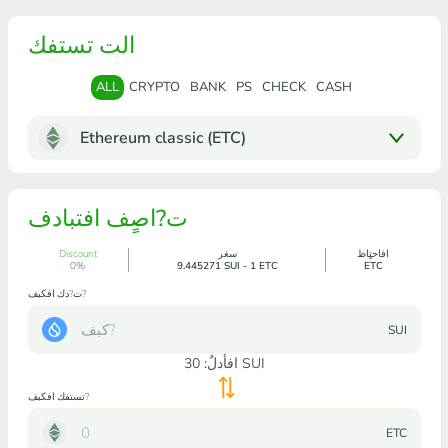
الت تستفك
ALL
CRYPTO
BANK
PS
CHECK
CASH
Ethereum classic (ETC)
ت?اصٍف افتبادف
افاحتٍاظ
سغر
Discount
0%
9.445271 SUI - 1 ETC
ETC
ت?دك افكبف?
SUI
SUI
افأدلٌ:
30
تستفك افكبف?
ETC