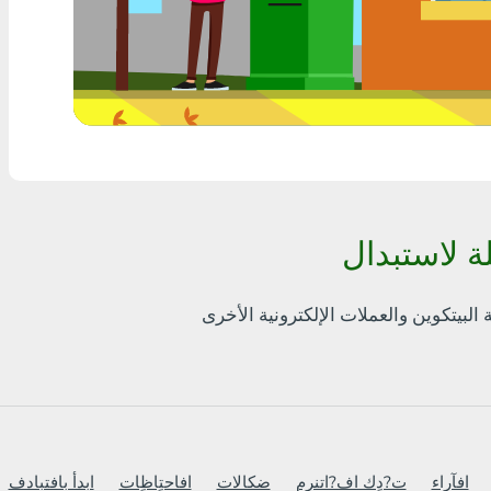
أٍ بل? THB
Visa/MasterCard MDL
Visa/MasterCard AMD
Visa/MasterCard TRY
Bitcoin
Ethereum
Litecoin
Bitcoin Cash
Ripple
Dash
افآراء
ت?دٍك اف?اتنرم
ضكالات
افاحتٍاظٍات
ابدأ بافتبادف