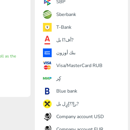
SBP
Sberbank
T-Bank
أف?ا بل?
بنك أوزون
ell as the
Visa/MasterCard RUB
كٍر
Blue bank
راٍ??اٍزٍل بل?
Company account USD
Company account EUR