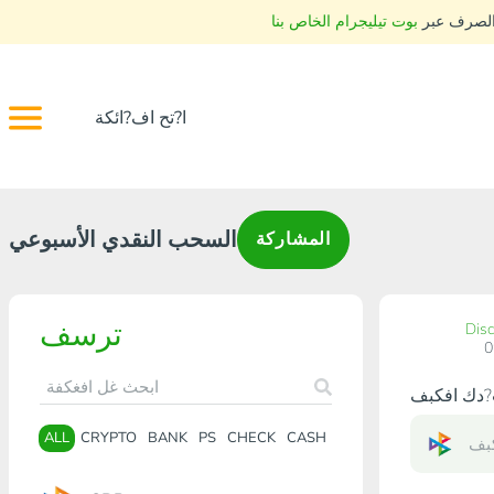
 الصرف عبر
بوت تيليجرام الخاص بنا
ا?تح اف?ائكة
السحب النقدي الأسبوعي
المشاركة
ترسف
Dis
ALL
CRYPTO
BANK
PS
CHECK
CASH