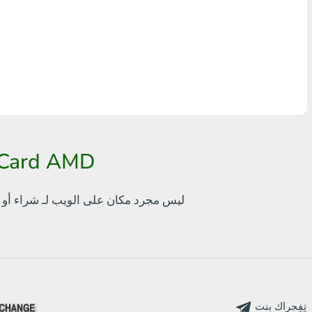
أٍ بل? THB
Visa/MasterCard MDL
Visa/MasterCard AMD
Visa/MasterCard TRY
Bitcoin
طريقة سهلة لاستبدال QR
Ethereum
bankcomat.me ليس مجرد مكان على الويب لـ
شراء أو 
Litecoin
Bitcoin Cash
Ripple
Dash
تٍفٍجراك بنت