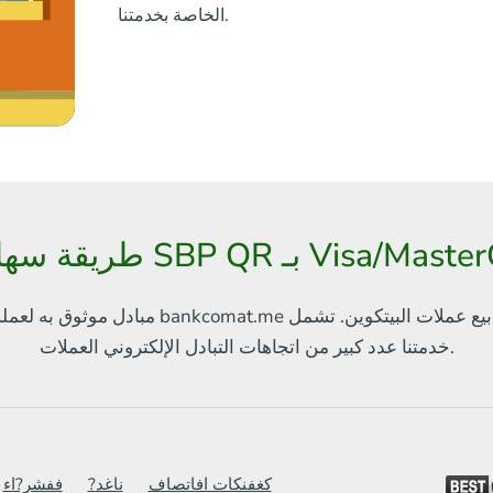
الخاصة بخدمتنا.
SBP  بـ Visa/MasterCard AMD
بيع عملات البيتكوين. تشمل
مبادل موثوق به لعملة البيتكوين والعملات الإلكترونية الأخرى
العملات.
خدمتنا
عدد كبير من اتجاهات التبادل الإلكتروني
كغفنكات افاتصاف
?ناغد
ففشر?اء