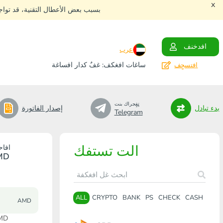
x
بسبب بعض الأعطال التقنية، قد توا
افدخنف
عرب
ساغات افغكف: غفٌ كدار افساغة
افتسجٍف
تٍفٍجراك بنت
بدء تبادل
إصدار الفاتورة
Telegram
الت تستفك
افاح
MD
ALL
CRYPTO
BANK
PS
CHECK
CASH
AMD
افاحتٍاظ: 3 