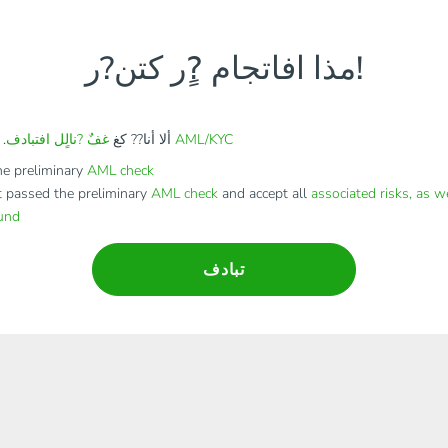
مذا افاتجام ?ٍر كتن?ر!
AML/KYC
. ألا أنا?? كغ
ألا أنا?? كغ
غفٌ ?نالٍل افتبادف
e preliminary
AML check
t passed the preliminary
AML check
and accept all
associated risks, as w
fund
تبادف