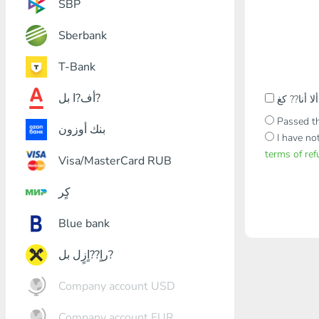
SBP
Sberbank
T-Bank
أف?ا بل?
Passed th
بنك أوزون
I have no
terms of re
Visa/MasterCard RUB
كٍر
Blue bank
راٍ??اٍزٍل بل?
Company account USD
Company account EUR