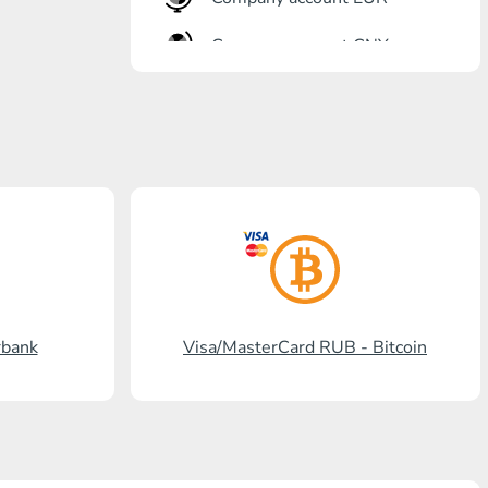
Company account CNY
أنت?رٍتٍم بل?
Gazprombank
بنشتا بل?
برنكس?ٍاز بل?
بل? ستالدرد افرنسٍ
رنسسٍفحنز بل?
rbank
Visa/MasterCard RUB - Bitcoin
Visa/MasterCard KGS
Kaspi Bank
HalykBank