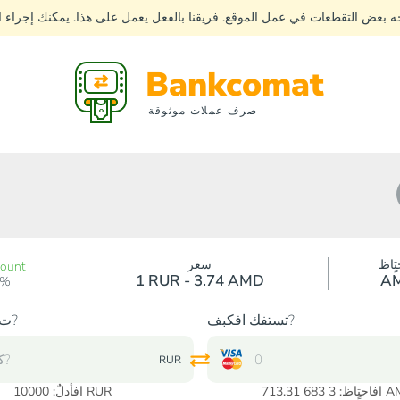
جه بعض التقطعات في عمل الموقع. فريقنا بالفعل يعمل على هذا. يمكنك إجراء
Bankcomat
صرف عملات موثوقة
تٍاظ
سغر
count
1 RUR - 3.74 AMD
A
0%
تستفك افكبف?
ت?دك افكبف?
RUR
683 713.31 AMD
RUR
افأدلٌ:
10000