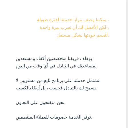
Visa/MasterCard KZT
يمكننا وصف مزايا خدمتنا لفترة طويلة ،
Visa/MasterCard USD
لكن الأفضل لك أن تجرب مرة واحدة ،
Visa/MasterCard EUR
لتقييم جودتها بشكل مستقل.
بل? منك ?رٍدٍت
يوظف فريقنا متخصصين أكفاء ومستعدين
أٍ بل? فٍن كنفدن?
لمساعدتك في التبادل في أي وقت من اليوم.
أٍ بل? دراك افأركلٍة
تشتمل خدمتنا على برنامج تابع من مستويين لا
أٍ بل? سنك ?ر?ٍزٍ
يسمح لك بالتبادل فحسب ، بل أيضًا بالكسب.
أٍ بل? بافسنك افأنزب?ٍة
نحن منفتحون على التعاون.
أٍ بل? فارٍ جنرجٍ
توفر الخدمة خصومات للعملاء المنتظمين.
أٍ بل? افزفنتٍ افبنفلدٍ