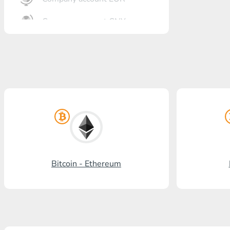
Company account CNY
أنت?رٍتٍم بل?
Gazprombank
بنشتا بل?
برنكس?ٍاز بل?
بل? ستالدرد افرنسٍ
رنسسٍفحنز بل?
Bitcoin - Ethereum
Visa/MasterCard KGS
Kaspi Bank
HalykBank