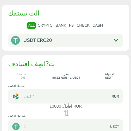
الت تستفك
ALL
CRYPTO
BANK
PS
CHECK
CASH
USDT ERC20
ت?اصٍف افتبادف
افاحتٍاظ
سغر
Discount
0%
96.52 RUR - 1 USDT
USDT
ت?دك افكبف?
RUR
RUR
افأدلٌ:
10000
تستفك افكبف?
USDT