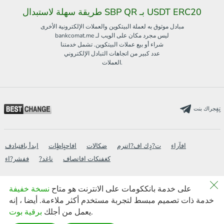
طريقة سهلة لاستبدال SBP QR بـ USDT ERC20
مبادل موثوق به لعملة البيتكوين والعملات الإلكترونية الأخرى
bankcomat.me ليس مجرد مكان على الويب لـ
شراء أو بيع عملات البيتكوين. تشمل خدمتنا
عدد كبير من اتجاهات التبادل الإلكتروني
العملات.
تٍفٍجراك بنت
افآراء
ت?دٍك اف?اتنرم
ضكالات
افاحتٍاظٍات
ابدأ بافتبادف
كغفنكات افاتصاف
?ناغد
ففشر?اء
على خدمة بانككومات على الانترنت هو متاح
نسخة خفيفة
خرٍظة افكن?غ
افأسئفة افشائغة
سياسة
ويكي
new
خدمة ذات تصميم مبسط لتجربة مستخدم أكثر ملاءمة. أيضا ، إنه
نسخة خفيفة
AML
أخبار
افبحث
.
يعمل من أجلك
برقية بوت