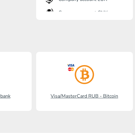
Company account CNY
أنت?رٍتٍم بل?
Gazprombank
بنشتا بل?
برنكس?ٍاز بل?
بل? ستالدرد افرنسٍ
رنسسٍفحنز بل?
rbank
Visa/MasterCard RUB - Bitcoin
Visa/MasterCard KGS
Kaspi Bank
HalykBank