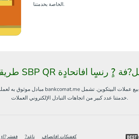
الخاصة بخدمتنا.
افاتصافات افكتل?فة ?ٍ رنسٍا افاتحادٍة
بيع عملات البيتكوين. تشمل
مبادل موثوق به لعملة البيتكوين والعملات الإلكترونية الأخرى
العملات.
خدمتنا
عدد كبير من اتجاهات التبادل الإلكتروني
كغفنكات افاتصاف
?ناغد
ففشر?اء