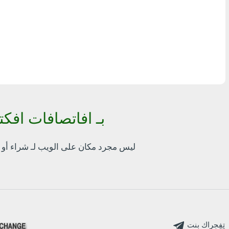
أٍ بل? THB
Visa/MasterCard MDL
Visa/MasterCard AMD
Visa/MasterCard TRY
Bitcoin
طريقة سهلة لاستبدال SBP QR بـ 
Ethereum
bankcomat.me ليس مجرد مكان على الويب لـ
شراء أو 
Litecoin
Bitcoin Cash
Ripple
Dash
تٍفٍجراك بنت