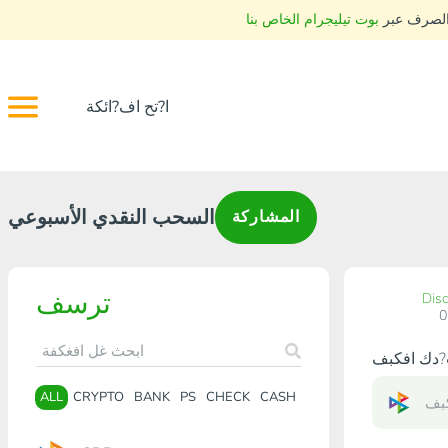
 الصرف عبر
بوت تيليجرام الخاص بنا
ا?تح اف?ائكة
السحب النقدي الأسبوعي
المشاركة
ترسف
Dis
ALL
CRYPTO
BANK
PS
CHECK
CASH