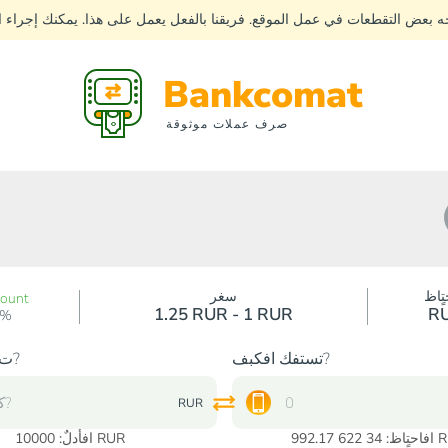
جه بعض التقطعات في عمل الموقع. فريقنا بالفعل يعمل على هذا. يمكنك إجراء
Bankcomat
صرف عملات موثوقة
تٍاظ
سغر
count
1.25 RUR - 1 RUR
R
0%
تستفك افكبف?
ت?دك افكبف?
RUR
6 992.17 RUR
RUR
افأدلٌ:
10000