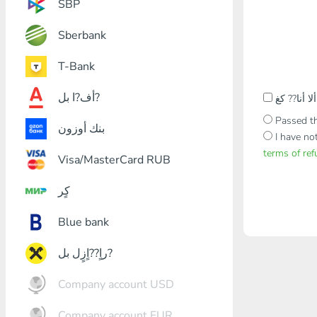
SBP
Sberbank
T-Bank
أف?ا بل?
Passed th
بنك أوزون
I have no
terms of re
Visa/MasterCard RUB
كٍر
Blue bank
راٍ??اٍزٍل بل?
Company account USD
Company account EUR