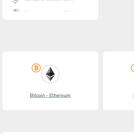
Company account CNY
أنت?رٍتٍم بل?
Gazprombank
بنشتا بل?
برنكس?ٍاز بل?
بل? ستالدرد افرنسٍ
رنسسٍفحنز بل?
Bitcoin - Ethereum
Visa/MasterCard KGS
Kaspi Bank
HalykBank