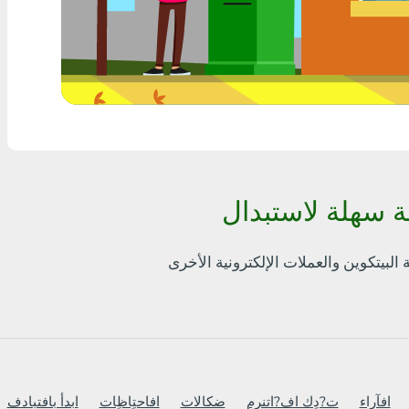
أٍ بل? THB
Visa/MasterCard MDL
Visa/MasterCard AMD
Visa/MasterCard TRY
Bitcoin
Ethereum
Litecoin
Bitcoin Cash
Ripple
Dash
افآراء
ت?دٍك اف?اتنرم
ضكالات
افاحتٍاظٍات
ابدأ بافتبادف