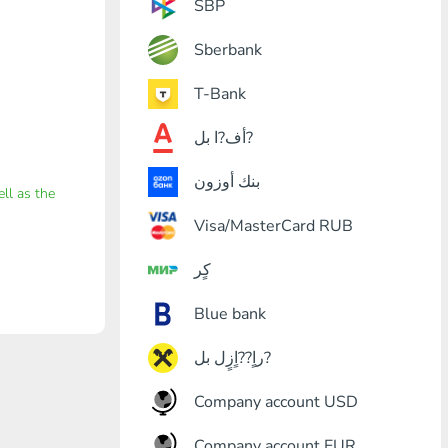
SBP
Sberbank
T-Bank
أف?ا بل?
بنك أوزون
ell as the
Visa/MasterCard RUB
كٍر
Blue bank
راٍ??اٍزٍل بل?
Company account USD
Company account EUR