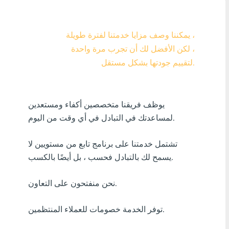
Visa/MasterCard KZT
يمكننا وصف مزايا خدمتنا لفترة طويلة ،
Visa/MasterCard USD
لكن الأفضل لك أن تجرب مرة واحدة ،
Visa/MasterCard EUR
لتقييم جودتها بشكل مستقل.
بل? منك ?رٍدٍت
يوظف فريقنا متخصصين أكفاء ومستعدين
أٍ بل? فٍن كنفدن?
لمساعدتك في التبادل في أي وقت من اليوم.
أٍ بل? دراك افأركلٍة
تشتمل خدمتنا على برنامج تابع من مستويين لا
أٍ بل? سنك ?ر?ٍزٍ
يسمح لك بالتبادل فحسب ، بل أيضًا بالكسب.
أٍ بل? بافسنك افأنزب?ٍة
نحن منفتحون على التعاون.
أٍ بل? فارٍ جنرجٍ
توفر الخدمة خصومات للعملاء المنتظمين.
أٍ بل? افزفنتٍ افبنفلدٍ