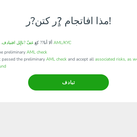
مذا افاتجام ?ٍر كتن?ر!
AML/KYC
. ألا أنا?? كغ
ألا أنا?? كغ
غفٌ ?نالٍل افتبادف
e preliminary
AML check
t passed the preliminary
AML check
and accept all
associated risks, as w
fund
تبادف