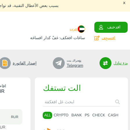
x
بسبب بعض الأعطال التقنية، قد توا
افدخنف
عرب
ساغات افغكف: غفٌ كدار افساغة
افتسجٍف
تٍفٍجراك بنت
بدء تبادل
إصدار الفاتورة
Telegram
الت تستفك
افاح
UR
ALL
CRYPTO
BANK
PS
CHECK
CASH
RUR
افاحتٍاظ: 34 22