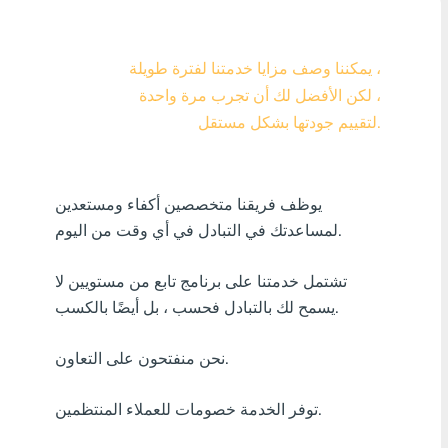
Visa/MasterCard KZT
يمكننا وصف مزايا خدمتنا لفترة طويلة ،
Visa/MasterCard USD
لكن الأفضل لك أن تجرب مرة واحدة ،
Visa/MasterCard EUR
لتقييم جودتها بشكل مستقل.
بل? منك ?رٍدٍت
يوظف فريقنا متخصصين أكفاء ومستعدين
أٍ بل? فٍن كنفدن?
لمساعدتك في التبادل في أي وقت من اليوم.
أٍ بل? دراك افأركلٍة
تشتمل خدمتنا على برنامج تابع من مستويين لا
أٍ بل? سنك ?ر?ٍزٍ
يسمح لك بالتبادل فحسب ، بل أيضًا بالكسب.
أٍ بل? بافسنك افأنزب?ٍة
نحن منفتحون على التعاون.
أٍ بل? فارٍ جنرجٍ
توفر الخدمة خصومات للعملاء المنتظمين.
أٍ بل? افزفنتٍ افبنفلدٍ