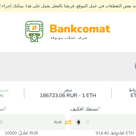
جه بعض التقطعات في عمل الموقع. فريقنا بالفعل يعمل على هذا. يمكنك إجراء
Bankcomat
صرف عملات موثوقة
تٍاظ
سغر
count
186723.06 RUR - 1 ETH
E
0%
تستفك افكبف?
ت?دك افكبف?
RUR
افاحتٍاظ: 914.40 ETH
RUR
افأدلٌ:
10000