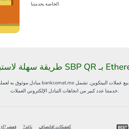
الخاصة بخدمتنا.
تبدال SBP QR بـ Ethereum
بيع عملات البيتكوين. تشمل
مبادل موثوق به لعملة البيتكوين والعملات الإلكترونية الأخرى
العملات.
خدمتنا
عدد كبير من اتجاهات التبادل الإلكتروني
كغفنكات افاتصاف
?ناغد
ففشر?اء