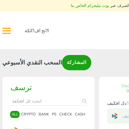
 الصرف عبر
بوت تيليجرام الخاص بنا
ا?تح اف?ائكة
السحب النقدي الأسبوعي
المشاركة
ترسف
Dis
ALL
CRYPTO
BANK
PS
CHECK
CASH