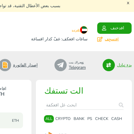
x
بسبب بعض الأعطال التقنية، قد توا
افدخنف
عرب
ساغات افغكف: غفٌ كدار افساغة
افتسجٍف
تٍفٍجراك بنت
بدء تبادل
إصدار الفاتورة
Telegram
الت تستفك
افاح
TH
ALL
CRYPTO
BANK
PS
CHECK
CASH
ETH