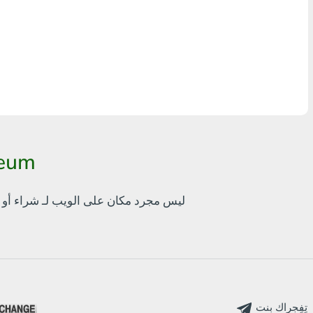
أٍ بل? THB
Visa/MasterCard MDL
Visa/MasterCard AMD
Visa/MasterCard TRY
Bitcoin
طريقة سهلة لاس
Ethereum
bankcomat.me ليس مجرد مكان على الويب لـ
شراء أو 
Litecoin
Bitcoin Cash
Ripple
Dash
تٍفٍجراك بنت