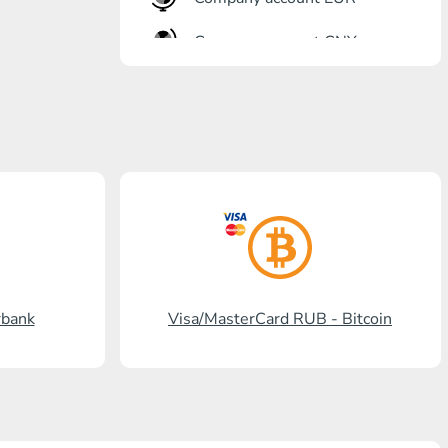
Company account CNY
أنت?رٍتٍم بل?
Gazprombank
بنشتا بل?
برنكس?ٍاز بل?
بل? ستالدرد افرنسٍ
رنسسٍفحنز بل?
rbank
Visa/MasterCard RUB - Bitcoin
Visa/MasterCard KGS
Kaspi Bank
HalykBank