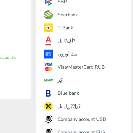
SBP
Sberbank
T-Bank
أف?ا بل?
بنك أوزون
ell as the
Visa/MasterCard RUB
كٍر
Blue bank
راٍ??اٍزٍل بل?
Company account USD
Company account EUR