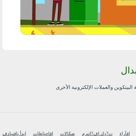
أٍ بل? THB
Visa/MasterCard MDL
Visa/MasterCard AMD
Visa/MasterCard TRY
Bitcoin
Ethereum
Litecoin
Bitcoin Cash
Ripple
Dash
افآراء
ت?دٍك اف?اتنرم
ضكالات
افاحتٍاظٍات
ابدأ بافتبادف