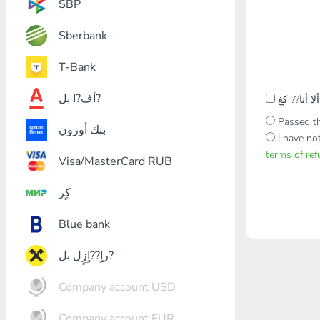
SBP
Sberbank
T-Bank
أف?ا بل?
Passed th
بنك أوزون
I have no
terms of re
Visa/MasterCard RUB
كٍر
Blue bank
راٍ??اٍزٍل بل?
Company account USD
Company account EUR