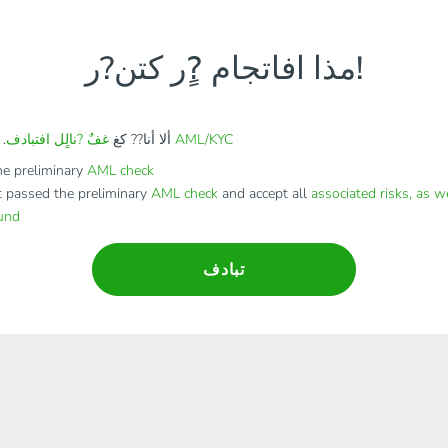
مذا افاتجام ?ٍر كتن?ر!
AML/KYC
. ألا أنا?? كغ
ألا أنا?? كغ
غفٌ ?نالٍل افتبادف
e preliminary
AML check
t passed the preliminary
AML check
and accept all
associated risks, as w
fund
تبادف