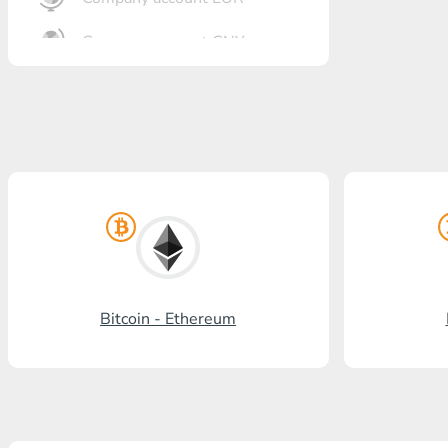
Company account CNY
أنت?رٍتٍم بل?
Gazprombank
بنشتا بل?
برنكس?ٍاز بل?
بل? ستالدرد افرنسٍ
رنسسٍفحنز بل?
Bitcoin - Ethereum
Visa/MasterCard KGS
Kaspi Bank
HalykBank