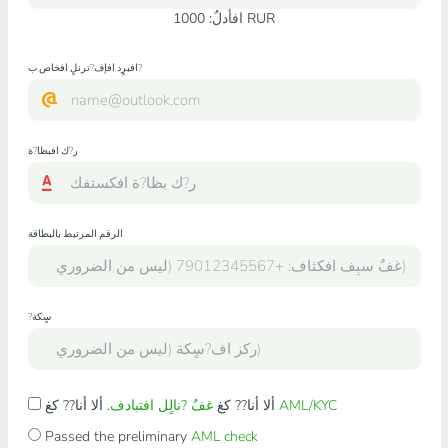
RUR
افأدلٌ:
1000
افبرٍد افإف?ترنلٍ افخاص ب?
ر?ك افبظا?ة
الرقم المرتبط بالبطاقة
?سٍكة
AML/KYC
. ألا أنا?? كغ
ألا أنا?? كغ
غفٌ ?نالٍل افتبادف
Passed the preliminary
AML check