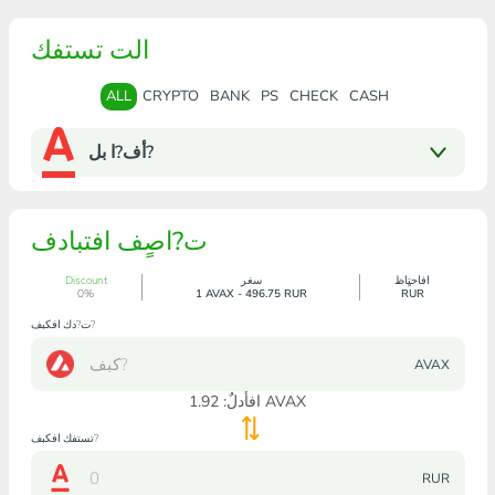
الت تستفك
ALL
CRYPTO
BANK
PS
CHECK
CASH
أف?ا بل?
ت?اصٍف افتبادف
افاحتٍاظ
سغر
Discount
0%
1 AVAX - 496.75 RUR
RUR
ت?دك افكبف?
AVAX
AVAX
افأدلٌ:
1.92
تستفك افكبف?
RUR