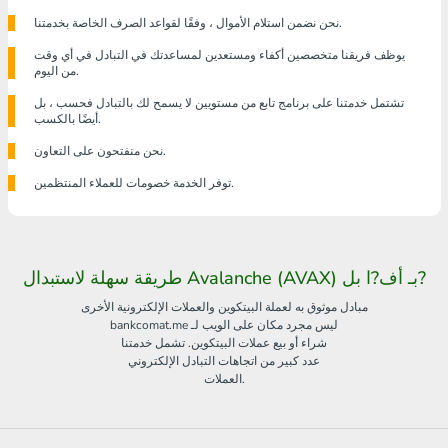
نحن نضمن استلام الأموال ، وفقًا لقواعد الصرف الخاصة بخدمتنا.
يوظف فريقنا متخصصين أكفاء ومستعدين لمساعدتك في التبادل في أي وقت
من اليوم.
تشتمل خدمتنا على برنامج تابع من مستويين لا يسمح لك بالتبادل فحسب ، بل
أيضًا بالكسب.
نحن منفتحون على التعاون.
توفر الخدمة خصومات للعملاء المنتظمين.
طريقة سهلة لاستبدال Avalanche (AVAX) بـ أف?ا بل?
مبادل موثوق به لعملة البيتكوين والعملات الإلكترونية الأخرى
bankcomat.me ليس مجرد مكان على الويب لـ
شراء أو بيع عملات البيتكوين. تشمل خدمتنا
عدد كبير من اتجاهات التبادل الإلكتروني
العملات.