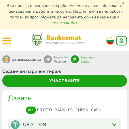
x
Във връзка с технически проблеми, може да се наблюдават
прекъсвания в работата на сайта. Нашият екип вече работи
по този въпрос. Можете да направите обмен чрез нашия
телеграм бот
Bankcomat
НАДЕЖДЕН ОБМЕН НА ВАЛУТА
Започнете
Telegram бот
Издаване на фактура
обмен
Telegram
Седмичен паричен тираж
УЧАСТВАЙТЕ
Давате
ALL
CRYPTO
BANK
PS
CHECK
CASH
USDT TON