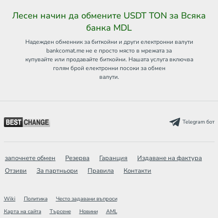
Лесен начин да обмените USDT TON за Всяка
банка MDL
Надежден обменник за биткойни и други електронни валути
bankcomat.me не е просто място в мрежата за
купувайте или продавайте биткойни. Нашата услуга включва
голям брой електронни посоки за обмен
валути.
Telegram бот
започнете обмен
Резерва
Гаранция
Издаване на фактура
Отзиви
За партньори
Правила
Контакти
Wiki
Политика
Често задавани въпроси
Карта на сайта
Търсене
Новини
AML