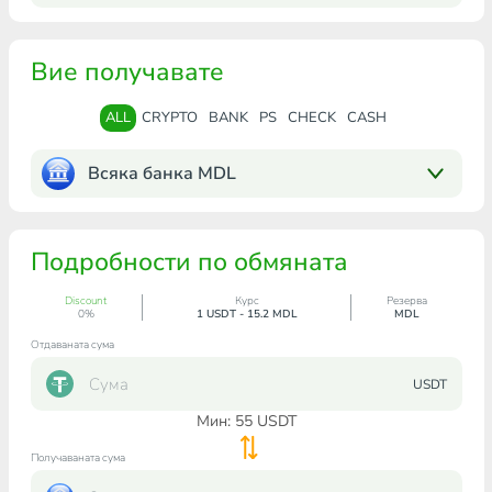
Вие получавате
ALL
CRYPTO
BANK
PS
CHECK
CASH
Всяка банка MDL
Подробности по обмяната
Discount
Курс
Резерва
0%
1 USDT - 15.2 MDL
MDL
Отдаваната сума
USDT
Мин:
55
USDT
Получаваната сума