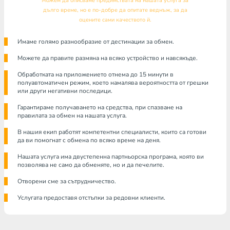
Можем да описваме предимствата на нашата услуга за
дълго време, но е по-добре да опитате веднъж, за да
оцените сами качеството й.
Имаме голямо разнообразие от дестинации за обмен.
Можете да правите размяна на всяко устройство и навсякъде.
Обработката на приложението отнема до 15 минути в
полуавтоматичен режим, което намалява вероятността от грешки
или други негативни последици.
Гарантираме получаването на средства, при спазване на
правилата за обмен на нашата услуга.
В нашия екип работят компетентни специалисти, които са готови
да ви помогнат с обмена по всяко време на деня.
Нашата услуга има двустепенна партньорска програма, която ви
позволява не само да обменяте, но и да печелите.
Отворени сме за сътрудничество.
Услугата предоставя отстъпки за редовни клиенти.