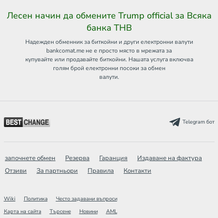
Лесен начин да обмените Trump official за Всяка
банка THB
Надежден обменник за биткойни и други електронни валути
bankcomat.me не е просто място в мрежата за
купувайте или продавайте биткойни. Нашата услуга включва
голям брой електронни посоки за обмен
валути.
Telegram бот
започнете обмен
Резерва
Гаранция
Издаване на фактура
Отзиви
За партньори
Правила
Контакти
Wiki
Политика
Често задавани въпроси
Карта на сайта
Търсене
Новини
AML