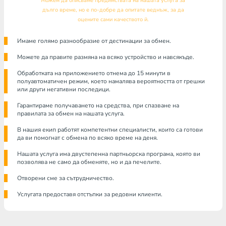
Можем да описваме предимствата на нашата услуга за
дълго време, но е по-добре да опитате веднъж, за да
оцените сами качеството й.
Имаме голямо разнообразие от дестинации за обмен.
Можете да правите размяна на всяко устройство и навсякъде.
Обработката на приложението отнема до 15 минути в
полуавтоматичен режим, което намалява вероятността от грешки
или други негативни последици.
Гарантираме получаването на средства, при спазване на
правилата за обмен на нашата услуга.
В нашия екип работят компетентни специалисти, които са готови
да ви помогнат с обмена по всяко време на деня.
Нашата услуга има двустепенна партньорска програма, която ви
позволява не само да обменяте, но и да печелите.
Отворени сме за сътрудничество.
Услугата предоставя отстъпки за редовни клиенти.