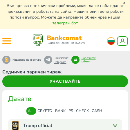
x
Във връзка с технически проблеми, може да се наблюдават
прекъсвания в работата на сайта. Нашият екип вече работи
по този въпрос. Можете да направите обмен чрез нашия
телеграм бот
Bankcomat
НАДЕЖДЕН ОБМЕН НА ВАЛУТА
Започнете
Telegram бот
Издаване на фактура
обмен
Telegram
Седмичен паричен тираж
УЧАСТВАЙТЕ
Давате
ALL
CRYPTO
BANK
PS
CHECK
CASH
Trump official