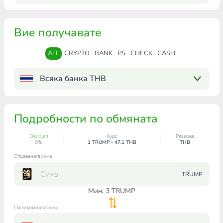
Вие получавате
ALL
CRYPTO
BANK
PS
CHECK
CASH
Всяка банка THB
Подробности по обмяната
Discount
Курс
Резерва
0%
1 TRUMP - 47.1 THB
THB
Отдаваната сума
TRUMP
Мин:
3
TRUMP
Получаваната сума