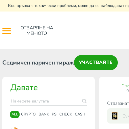
Във връзка с технически проблеми, може да се наблюдават п
ОТВАРЯНЕ НА
МЕНЮТО
Седмичен паричен тираж
УЧАСТВАЙТЕ
Давате
Dis
Отдаванат
ALL
CRYPTO
BANK
PS
CHECK
CASH