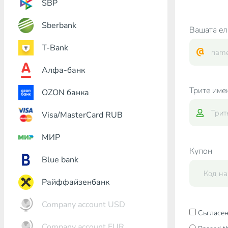
SBP
Sberbank
Вашата ел
T-Bank
Алфа-банк
Трите име
OZON банка
Visa/MasterCard RUB
МИР
Купон
Blue bank
Райффайзенбанк
Company account USD
Съгласен
Company account EUR