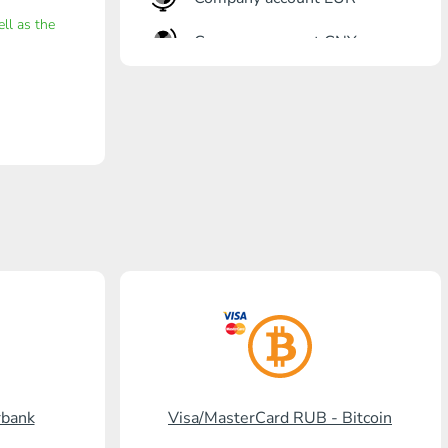
ell as the
Company account CNY
Откритие банк
Gazprombank
Пощенска банка
Промсвязбанк
Руски стандарт
Россельхозбанк
Visa/MasterCard KGS
Kaspi Bank
rbank
Visa/MasterCard RUB - Bitcoin
HalykBank