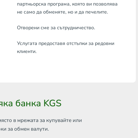
партньорска програма, която ви позволява
Всяка банка THB
не само да обменяте, но и да печелите.
Visa/MasterCard MDL
Отворени сме за сътрудничество.
Visa/MasterCard AMD
Услугата предоставя отстъпки за редовни
Visa/MasterCard TRY
клиенти.
Bitcoin
Ethereum
Litecoin
сяка банка KGS
Bitcoin Cash
Ripple
място в мрежата за
купувайте или
оки за обмен
валути.
Dash