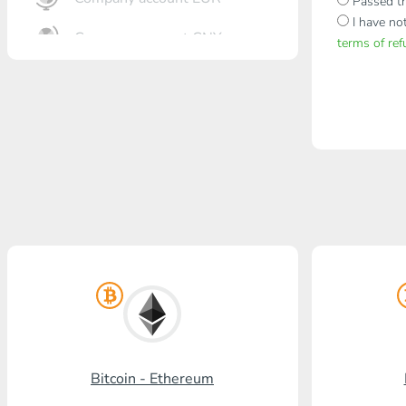
Passed th
I have no
Company account CNY
terms of re
Откритие банк
Gazprombank
Пощенска банка
Промсвязбанк
Руски стандарт
Россельхозбанк
Visa/MasterCard KGS
Kaspi Bank
Bitcoin - Ethereum
HalykBank