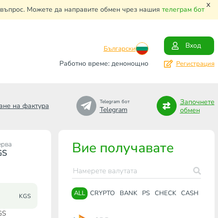
x
и въпрос. Можете да направите обмен чрез нашия
телеграм бот
Вход
Български
Работно време: денонощно
Регистрация
Започнете
Telegram бот
ане на фактура
Telegram
обмен
Вие получавате
ерва
GS
ALL
CRYPTO
BANK
PS
CHECK
CASH
KGS
GS