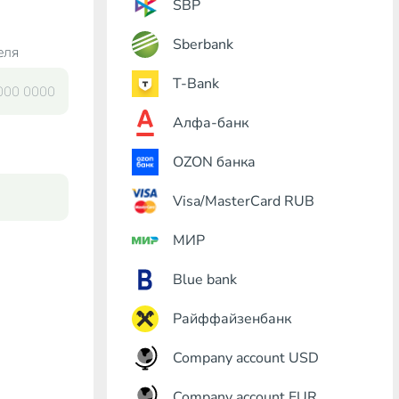
SBP
Sberbank
еля
T-Bank
Алфа-банк
OZON банка
Visa/MasterCard RUB
МИР
Blue bank
Райффайзенбанк
Company account USD
Company account EUR