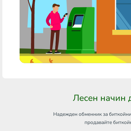
Всяка банка THB
Visa/MasterCard MDL
Visa/MasterCard AMD
Visa/MasterCard TRY
Bitcoin
Ethereum
Litecoin
Лесен начин д
Bitcoin Cash
Ripple
Надежден обменник за биткойни
продавайте биткой
Dash