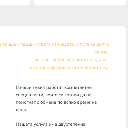
Visa/MasterCard KZT
Visa/MasterCard USD
Visa/MasterCard EUR
 опишем предимствата на нашата услуга за дълго
Банка Хоум Кредит
време,
но е по -добре да опитате веднъж,
Всяка банка MDL
да оцени независимо качеството му.
Всяка банка AMD
Всяка банка KGS
В нашия екип работят компетентни
специалисти, които са готови да ви
Всяка банка UZS
помогнат с обмена по всяко време на
деня.
Всяка банка GEL
Всяка банка PLN
Нашата услуга има двустепенна