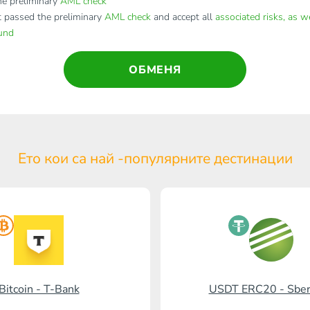
e preliminary
AML check
t passed the preliminary
AML check
and accept all
associated risks, as w
fund
ОБМЕНЯ
Ето кои са най -популярните
дестинации
Bitcoin - T-Bank
USDT ERC20 - Sbe