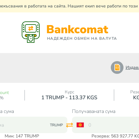
рекъсвания в работата на сайта. Нашият екип вече работи по тоз
Bankcomat
НАДЕЖДЕН ОБМЕН НА ВАЛУТА
Издав
Курс
Рез
count
1 TRUMP - 113.37 KGS
K
0%
а сума
Получаваната сума
TRUMP
Мин:
147
TRUMP
Резерва: 563 927.77 K