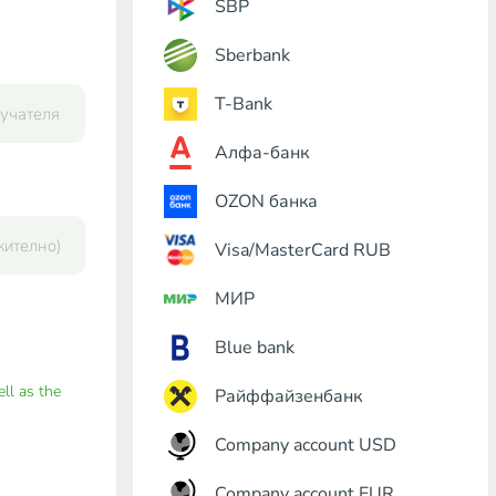
SBP
Sberbank
T-Bank
Алфа-банк
OZON банка
Visa/MasterCard RUB
МИР
Blue bank
ell as the
Райффайзенбанк
Company account USD
Company account EUR