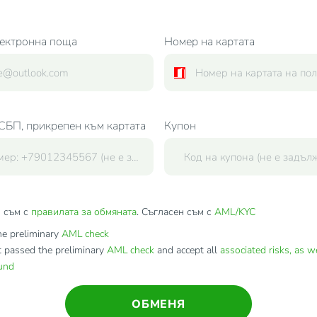
ектронна поща
Номер на картата
СБП, прикрепен към картата
Купон
 съм с
правилата за обмяната
. Съгласен съм с
AML/KYC
e preliminary
AML check
t passed the preliminary
AML check
and accept all
associated risks, as w
fund
ОБМЕНЯ