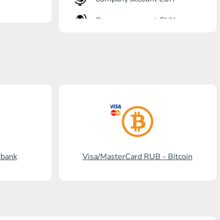
Company account CNY
Откритие банк
Gazprombank
Пощенска банка
Промсвязбанк
Руски стандарт
Россельхозбанк
rbank
Visa/MasterCard RUB - Bitcoin
Visa/MasterCard KGS
Kaspi Bank
HalykBank