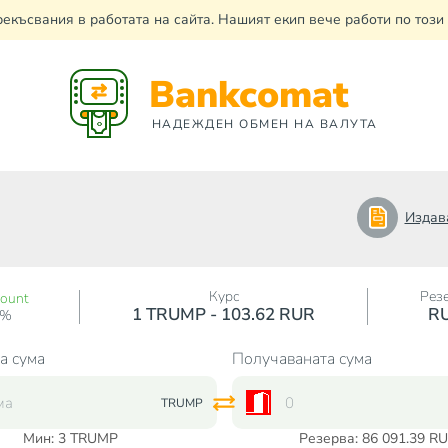
рекъсвания в работата на сайта. Нашият екип вече работи по тоз
Bankcomat
НАДЕЖДЕН ОБМЕН НА ВАЛУТА
Издав
Курс
Рез
count
1 TRUMP - 103.62 RUR
R
0%
а сума
Получаваната сума
TRUMP
Мин:
3
TRUMP
Резерва: 86 091.39 R