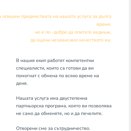
Visa/MasterCard KZT
 опишем предимствата на нашата услуга за дълго
Visa/MasterCard USD
време,
но е по -добре да опитате веднъж,
Visa/MasterCard EUR
да оцени независимо качеството му.
Банка Хоум Кредит
В нашия екип работят компетентни
Всяка банка MDL
специалисти, които са готови да ви
Всяка банка AMD
помогнат с обмена по всяко време на
деня.
Всяка банка KGS
Нашата услуга има двустепенна
Всяка банка UZS
партньорска програма, която ви позволява
Всяка банка GEL
не само да обменяте, но и да печелите.
Всяка банка PLN
Отворени сме за сътрудничество.