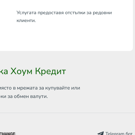
Всяка банка THB
Услугата предоставя отстъпки за редовни
клиенти.
Visa/MasterCard MDL
Visa/MasterCard AMD
Visa/MasterCard TRY
Bitcoin
нка Хоум Кредит
Ethereum
Litecoin
място в мрежата за
купувайте или
оки за обмен
валути.
Bitcoin Cash
Ripple
Dash
Telegram бот