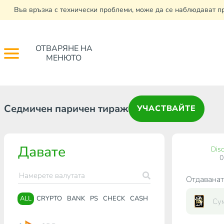
Във връзка с технически проблеми, може да се наблюдават п
ОТВАРЯНЕ НА
МЕНЮТО
Седмичен паричен тираж
УЧАСТВАЙТЕ
Давате
Dis
Отдаванат
ALL
CRYPTO
BANK
PS
CHECK
CASH