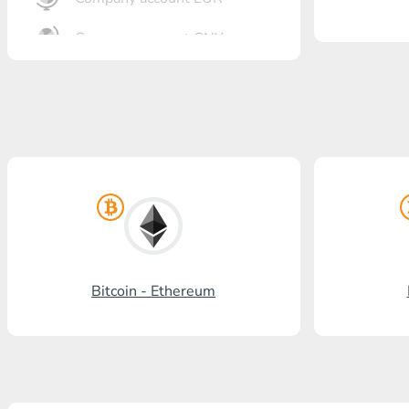
Company account CNY
Откритие банк
Gazprombank
Пощенска банка
Промсвязбанк
Руски стандарт
Россельхозбанк
Bitcoin - Ethereum
Visa/MasterCard KGS
Kaspi Bank
HalykBank