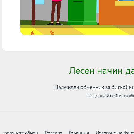
Всяка банка THB
Visa/MasterCard MDL
Visa/MasterCard AMD
Visa/MasterCard TRY
Bitcoin
Лесен начин да
Ethereum
Litecoin
Надежден обменник за биткойни
продавайте биткой
Bitcoin Cash
Ripple
Dash
започнете обмен
Резерва
Гаранция
Издаване на фак