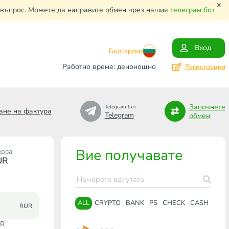
x
и въпрос. Можете да направите обмен чрез нашия
телеграм бот
Вход
Български
Работно време: денонощно
Регистрация
Започнете
Telegram бот
ане на фактура
Telegram
обмен
Вие получавате
ерва
UR
ALL
CRYPTO
BANK
PS
CHECK
CASH
RUR
UR