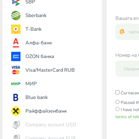
SBP
Sberbank
Вашата ел
T-Bank
Алфа-банк
Номер на 
OZON банка
Visa/MasterCard RUB
МИР
Съгласен
Blue bank
Passed th
I have no
Райффайзенбанк
terms of re
Company account USD
Company account EUR