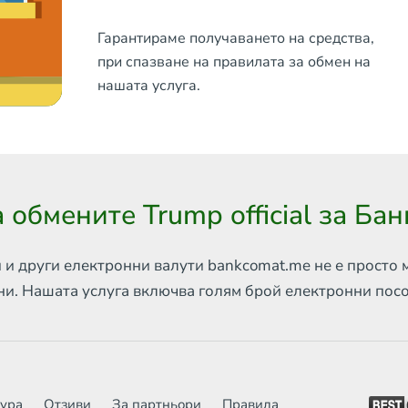
Гарантираме получаването на средства,
при спазване на правилата за обмен на
нашата услуга.
 обмените Trump official за Ба
 и други електронни валути
bankcomat.me не е просто 
ни. Нашата услуга включва
голям брой електронни пос
тура
Отзиви
За партньори
Правила